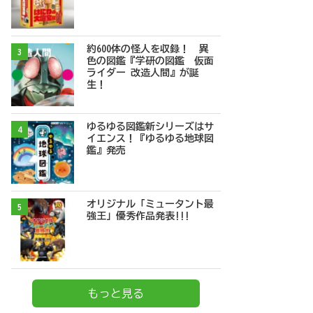
約600体の怪人を収録！ 異
3
色の図鑑『学研の図鑑 仮面
ライダー 改造人間』が誕
生！
ゆるゆる図鑑新シリーズはサ
4
イエンス！『ゆるゆる地球図
鑑』発売
オリジナル「ミュータント最
5
強王」優秀作品発表!!!
もっと見る