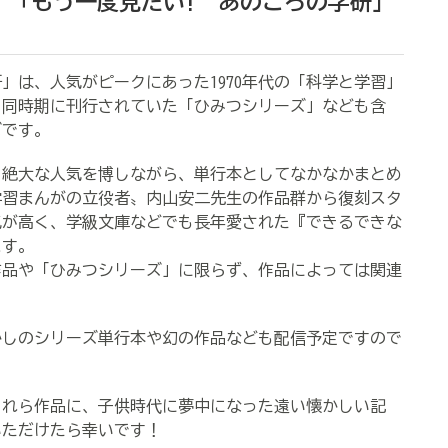
 「もう一度見たい! あのころの学研」
は、人気がピークにあった1970年代の「科学と学習」
、同時期に刊行されていた「ひみつシリーズ」なども含
ズです。
絶大な人気を博しながら、単行本としてなかなかまとめ
学習まんがの立役者〟内山安二先生の作品群から復刻スタ
気が高く、学級文庫などでも長年愛された『できるできな
ます。
品や「ひみつシリーズ」に限らず、作品によっては関連
しのシリーズ単行本や幻の作品なども配信予定ですので
れら作品に、子供時代に夢中になった遠い懐かしい記
いただけたら幸いです！