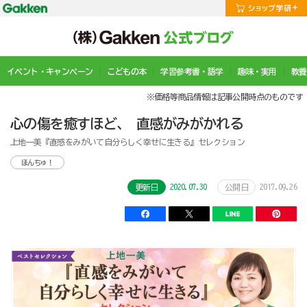
イベント・キャンペーン
こどもの本
学習参考書・語学
趣味・実用
教養
※価格等商品情報は記事公開時点のものです
心の傷を癒すほど、 直感がみがかれる
上地一美『直感をみがいて自分らしく幸せに生きる』セレクション
ほんちゅ！
2020.07.30
2017.09.26
更新日
公開日