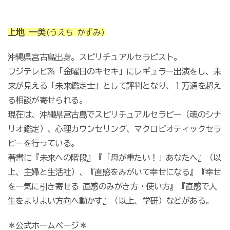
上地 一美
(うえち かずみ)
沖縄県宮古島出身。スピリチュアルセラピスト。
フジテレビ系「金曜日のキセキ」にレギュラー出演をし、未
来が見える「未来鑑定士」として評判となり、１万通を超え
る相談が寄せられる。
現在は、沖縄県宮古島でスピリチュアルセラピー（魂のシナ
リオ鑑定）、心理カウンセリング、マクロビオティックセラ
ピーを行っている。
著書に『未来への階段』『「母が重たい！」あなたへ』（以
上、主婦と生活社）、『直感をみがいて幸せになる』『幸せ
を一気に引き寄せる 直感のみがき方・使い方』『直感で人
生をよりよい方向へ動かす』（以上、学研）などがある。
＊公式ホームページ＊