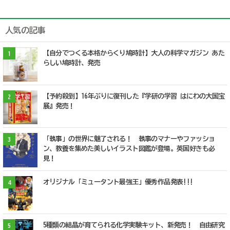
人気の記事
【自分でつくる本格からくり鳩時計】大人の科学マガジン あた
1
らしい鳩時計、発売
【予約殺到】16年ぶりに復刊した『学研の学習 はにわの大国宝
2
展』発売！
「執事」の世界に魅了される！ 執事のマナーやファッショ
3
ン、教養を集めた美しいイラスト図鑑が登場。英国好きも必
見！
オリジナル「ミュータント最強王」優秀作品発表!!!
4
5種類の結晶が育てられる化学実験キット、新発売！ 自由研究
5