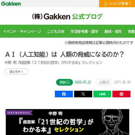
イベント・キャンペーン
こどもの本
学習参考書・語学
趣味・実用
教養
※価格等商品情報は記事公開時点のものです
ＡＩ（人工知能）は 人類の脅威になるのか？
中野 明『超図解「２１世紀の哲学」がわかる本』セレクション
ほんちゅ！
2020.07.22
2017.05.05
更新日
公開日