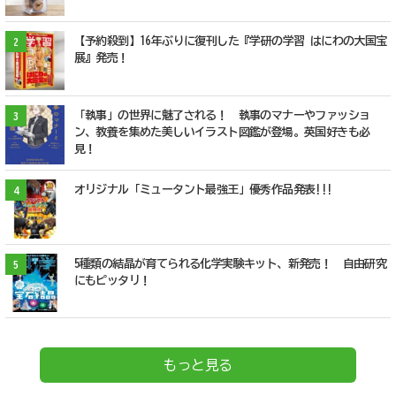
【予約殺到】16年ぶりに復刊した『学研の学習 はにわの大国宝
2
展』発売！
「執事」の世界に魅了される！ 執事のマナーやファッショ
3
ン、教養を集めた美しいイラスト図鑑が登場。英国好きも必
見！
オリジナル「ミュータント最強王」優秀作品発表!!!
4
5種類の結晶が育てられる化学実験キット、新発売！ 自由研究
5
にもピッタリ！
もっと見る