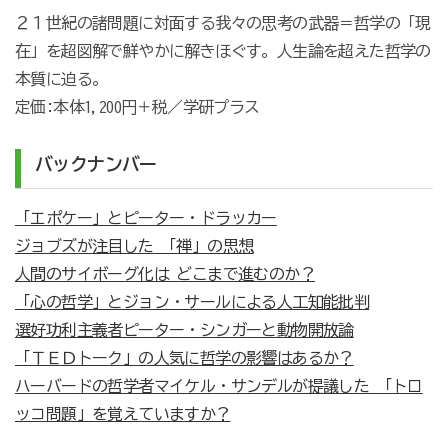
２１世紀の諸問題に対面する我々の思考の武器＝哲学の「現
在」を超図解で鮮やかに解きほぐす。人生論を超えた哲学の
本質に迫る。
定価:本体1,200円＋税／学研プラス
バックナンバー
「エポケー」とピーター・ドラッカー
ジョブズが注目した 「禅」の思想
人間のサイボーグ化は どこまで進むのか？
「心の哲学」とジョン・サールによる人工知能批判
選好功利主義者ピーター・シンガーと動物開放論
「ＴＥＤトーク」の人気に哲学の影響はあるか？
ハーバードの哲学者マイケル・サンデルが提議した 「トロ
ッコ問題」を覚えていますか？