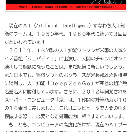
現在のＡＩ（Artificial Intelligence）すなわち人工知
能のブームは、１９５０年代、１９８０年代に続いて３回目
だといわれています。
２０１１年、ＩＢＭ製の人工知能ワトソンが米国の人気ク
イズ番組「ジェパディ！」に出演し、人間のチャンピオンに
勝利して話題になったことは、まだ記憶に新しいでしょう。
また日本でも、将棋ソフトのボクラーズが米長邦雄永世棋聖
に勝利し、人工知能「ＤｅｅｐＺｅｎＧｏ」が囲碁の趙治勲
名誉名人に勝利しています。さらに、２０１２年開発された
スーパー・コンピュータ「京」は、１秒間の計算能力が１０
の１６乗回に達しました。これはコンピュータで人間の脳を
模倣する際に、必要となる処理能力に相当するといいます。
もっとも、コンピュータの高度化だけが、現在のＡＩブー