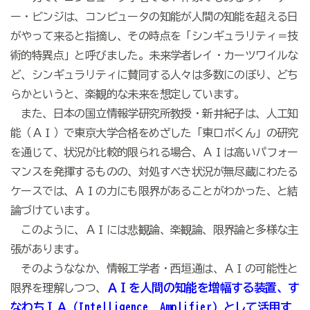
ー・ビンジは、コンピュータの知能が人間の知能を超える日
がやって来ると指摘し、その時点を「シンギュラリティ＝技
術的特異点」と呼びました。未来学者レイ・カーツワイルな
ど、シンギュラリティに賛同する人々は多数にのぼり、どち
らかというと、楽観的な未来を想定しています。
また、日本の国立情報学研究所教授・新井紀子は、人工知
能（ＡＩ）で東京大学合格をめざした「東ロボくん」の研究
を通じて、状況が比較的限られる場合、ＡＩは高いパフォー
マンスを発揮するものの、対処すべき状況が無尽蔵にわたる
ケースでは、ＡＩの力にも限界があることがわかった、と結
論づけています。
このように、ＡＩには悲観論、楽観論、限界論と多様な主
張があります。
そのようななか、情報工学者・西垣通は、ＡＩの可能性と
ＡＩを人間の知能を増幅する装置、す
限界を理解しつつ、
なわちＩＡ（Intelligence Amplifier）として活用す