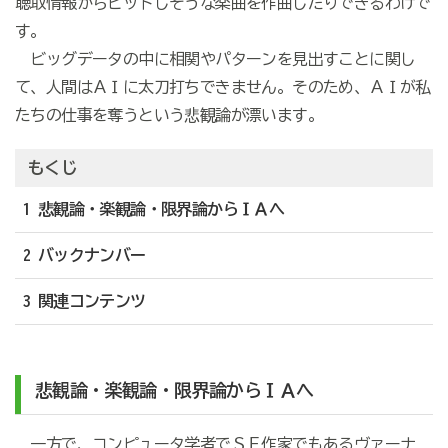
聴取情報からヒットしそうな楽曲を作曲したりできるわけで
す。
ビッグデータの中に相関やパターンを見出すことに関し
て、人間はＡＩに太刀打ちできません。そのため、ＡＩが私
たちの仕事を奪うという悲観論が漂います。
もくじ
1 悲観論・楽観論・限界論からＩＡへ
2 バックナンバー
3 関連コンテンツ
悲観論・楽観論・限界論からＩＡへ
一方で、コンピュータ学者でＳＦ作家でもあるヴァーナ