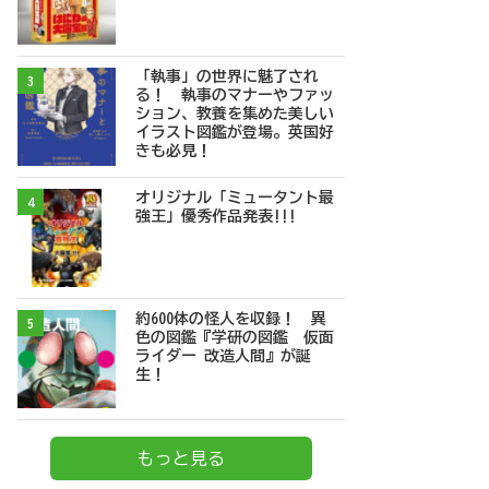
「執事」の世界に魅了され
3
る！ 執事のマナーやファッ
ション、教養を集めた美しい
イラスト図鑑が登場。英国好
きも必見！
オリジナル「ミュータント最
4
強王」優秀作品発表!!!
約600体の怪人を収録！ 異
5
色の図鑑『学研の図鑑 仮面
ライダー 改造人間』が誕
生！
もっと見る