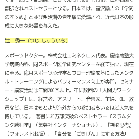
翻訳されベストセラーとなる。日本では、福沢諭吉の『学問
のすゝめ』と並び明治期の青年層に愛読され、近代日本の形
成に大きな影響を与えた。
辻 秀一
(つじ しゅういち)
スポーツドクター。株式会社エミネクロス代表。慶應義塾大
学病院内科、同スポーツ医学研究センターを経て独立、現在
に至る。応用スポーツ心理学とフロー理論を基にしたメンタ
ル・トレーニングによるパフォーマンス向上が専門。セミナ
ー・講演活動は年間200回以上。年に数回の「人間力ワーク
ショップ」は、経営者、アスリート、音楽家、主婦、OL、教
員など、日本はもとより海外からの参加者もいるほど人気を
博している。 著書に35万部突破のベストセラー『スラムダ
ンク勝利学』（集英社インターナショナル）、『禅脳思考』
（フォレスト出版）、『自分を「ごきげん」にする方法』