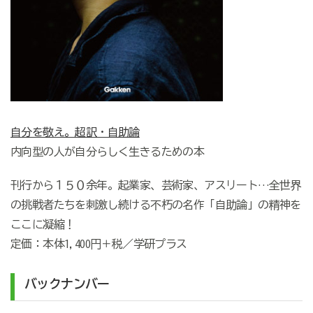
自分を敬え。超訳・自助論
内向型の人が自分らしく生きるための本
刊行から１５０余年。起業家、芸術家、アスリート…全世界
の挑戦者たちを刺激し続ける不朽の名作「自助論」の精神を
ここに凝縮！
定価：本体1,400円＋税／学研プラス
バックナンバー