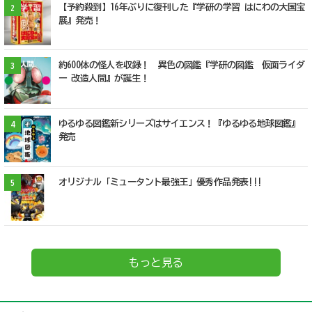
【予約殺到】16年ぶりに復刊した『学研の学習 はにわの大国宝
2
展』発売！
約600体の怪人を収録！ 異色の図鑑『学研の図鑑 仮面ライダ
3
ー 改造人間』が誕生！
ゆるゆる図鑑新シリーズはサイエンス！『ゆるゆる地球図鑑』
4
発売
オリジナル「ミュータント最強王」優秀作品発表!!!
5
もっと見る