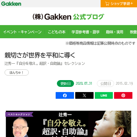
イベント・キャンペーン
こどもの本
学習参考書・語学
趣味・実用
教養
※価格等商品情報は記事公開時点のものです
親切さが世界を平和に導く
辻秀一『自分を敬え。超訳・自助論』セレクション
ほんちゅ！
2020.07.31
2015.02.19
更新日
公開日