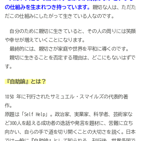
の仕組みを生まれつき持っています。
親切な人は、ただた
だこの仕組みにしたがって生きている人なのです。
自分のために親切に生きていると、その人の周りには笑顔
や幸せが増えていくことになります。
最終的には、親切さが家庭や世界を平和に導くのです。
親切に生きることを否定する理由は、どこにもないはずで
す。
『自助論』とは？
1858 年に刊行されたサミュエル・スマイルズの代表的著
作。
原題は「Self Help」。政治家、実業家、科学者、芸術家な
ど300人を超える成功者の逸話や発言を題材に、苦難に立ち
向かい、自らの手で道を切り開くことの大切さを説く。日本
では一般に『自助論』として知られる。刊行後、世界各国で