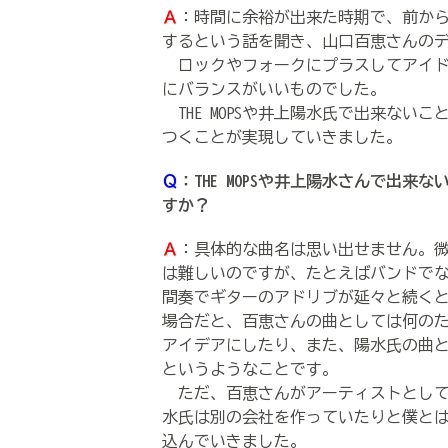
Ａ
：時間に余裕が出来た時期で、前か
するという話を聞き、山口百恵さんの
ロックやフォークにプラスしてアイド
にバランスがいいものでした。
THE MOPSや井上陽水氏で出来ない
つくことが実現していきました。
Ｑ
：THE MOPSや井上陽水さんで出
すか？
Ａ
：具体的な曲名は思い出せません。
は難しいのですが、たとえばバンドで
間奏でギターのアドリブが延々と続く
場合だと、百恵さんの曲としては何のため
アイデアにしたり、また、陽水氏の曲
というようなことです。
ただ、百恵さんがアーティストとして大き
水氏は別の会社を作っていたりと僕と
込んでいきました。