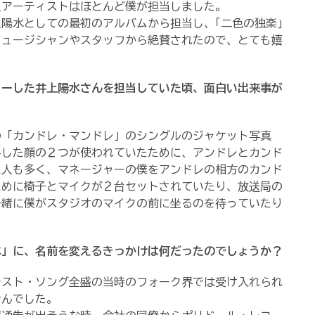
アーティストはほとんど僕が担当しました。
陽水としての最初のアルバムから担当し、｢二色の独楽｣
ミュージシャンやスタッフから絶賛されたので、とても嬉
ューした
井上陽水さんを担当していた頃、
面白い出来事が
の「カンドレ・マンドレ」のシングルのジャケット写真
外した顔の２つが使われていたために、アンドレとカンド
た人も多く、マネージャーの僕をアンドレの相方のカンド
ために椅子とマイクが２台セットされていたり、放送局の
一緒に僕がスタジオのマイクの前に坐るのを待っていたり
水」に、
名前を変えるきっかけは何だったのでしょうか？
テスト・ソング全盛の当時のフォーク界では受け入れられ
せんでした。