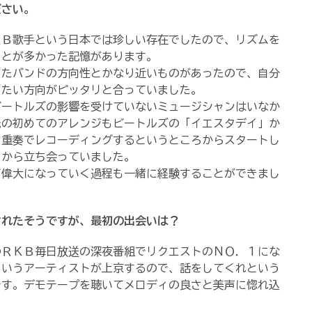
ださい。
＆Ｂ歌手という日本では珍しい存在でしたので、リズムを
ことが多かった記憶があります。
てきたバンドの方向性とかなり近いものがあったので、自分
ていきたい方向がピッタリと合っていました。
ートルズの影響を受けていないミュージシャンはいなか
氏の初めてのアレンジもビートルズの「イエスタデイ」か
弦楽４重奏でレコーディングするというところからスタートし
ろから立ち会っていました。
偉大になっていく過程も一緒に経験することができまし
されたそうですが、
最初の出会いは？
のＲＫＢ毎日放送の深夜番組でリクエストのＮＯ．１にな
というアーティストが上京するので、話をしてくれという
です。デモテープを聴いてメロディの良さと美声に惚れ込