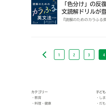
「色分け」の反
文読解ドリルが
『読解のためのカラふる
1
2
3
4
カテゴリー
子ども
教育
しま
料理・健康
だも