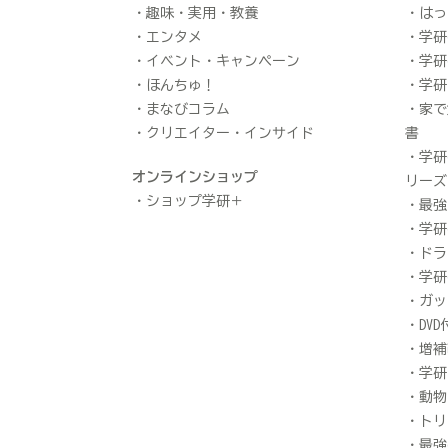
趣味・実用・教養
はっ
エンタメ
学研
イベント・キャンペーン
学研
ほんちゅ！
学研
まなびコラム
家で
クリエイター・インサイド
書
学研
オンラインショップ
リーズ
ショップ学研＋
最強
学研
ドラ
学研
ガッ
DV
増補
学研
動物
トリ
最強