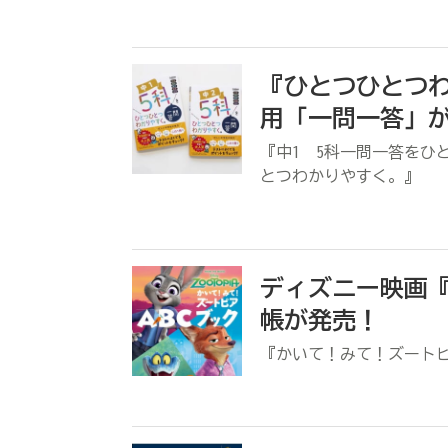
『ひとつひとつ
用「一問一答」
『中1 5科一問一答をひ
とつわかりやすく。』
ディズニー映画
帳が発売！
『かいて！みて！ズートピ