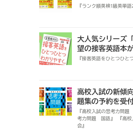
『ランク順英検1級英単語2
大人気シリーズ
望の接客英語本
『接客英語をひとつひと
高校入試の新傾
題集の予約を受
『高校入試の思考力問題 
考力問題 国語』 『高校
会』