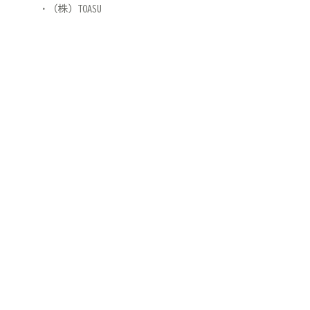
（株）TOASU