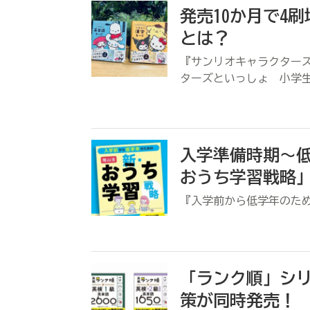
発売10か月で4
とは？
『サンリオキャラクター
ターズといっしょ 小学
入学準備時期～
おうち学習戦略
『入学前から低学年のた
「ランク順」シリ
策が同時発売！