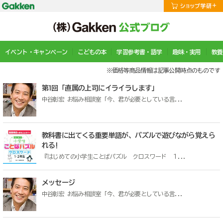
イベント・キャンペーン
こどもの本
学習参考書・語学
趣味・実用
教養
※価格等商品情報は記事公開時点のものです
第1回「直属の上司にイライラします」
中谷彰宏 お悩み相談室「今、君が必要としている言...
教科書に出てくる重要単語が、パズルで遊びながら覚えら
れる!
『はじめての小学生ことばパズル クロスワード １...
メッセージ
中谷彰宏 お悩み相談室「今、君が必要としている言...