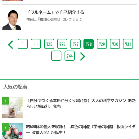
「フルネーム」で自己紹介する
佐藤伝『魔法の習慣』セレクション
1
…
725
726
727
728
729
730
731
…
744
人気の記事
【自分でつくる本格からくり鳩時計】大人の科学マガジン あた
1
らしい鳩時計、発売
約600体の怪人を収録！ 異色の図鑑『学研の図鑑 仮面ライダ
2
ー 改造人間』が誕生！