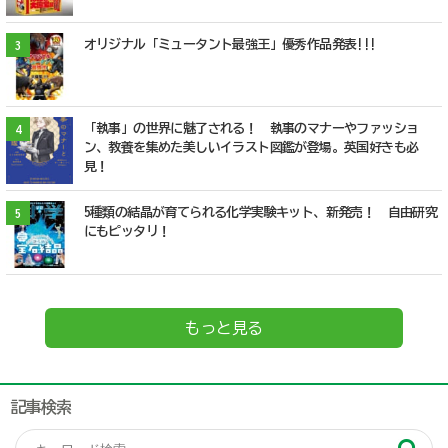
オリジナル「ミュータント最強王」優秀作品発表!!!
3
「執事」の世界に魅了される！ 執事のマナーやファッショ
4
ン、教養を集めた美しいイラスト図鑑が登場。英国好きも必
見！
5種類の結晶が育てられる化学実験キット、新発売！ 自由研究
5
にもピッタリ！
もっと見る
記事検索