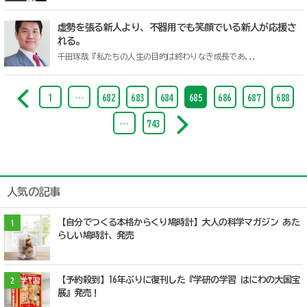
虚勢を張る新人より、不器用でも笑顔でいる新人が応援さ
れる。
千田琢哉『私たちの人生の目的は終わりなき成長であ...
1
…
682
683
684
685
686
687
688
…
743
人気の記事
【自分でつくる本格からくり鳩時計】大人の科学マガジン あた
1
らしい鳩時計、発売
【予約殺到】16年ぶりに復刊した『学研の学習 はにわの大国宝
2
展』発売！