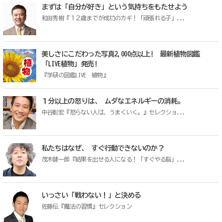
まずは「自分が好き」という気持ちをもたせよう
和田秀樹『１２歳までが成功のカギ！「頑張れる子」...
美しさにこだわった写真2,000点以上! 最新植物図鑑
「LIVE植物」発売!
『学研の図鑑LIVE 植物』
１分以上の怒りは、 ムダなエネルギーの消耗。
中谷彰宏『怒らない人は、うまくいく。』セレクショ...
私たちはなぜ、 すぐ行動できないのか？
茂木健一郎『結果を出せる人になる！「すぐやる脳」...
いっさい「戦わない！」と決める
佐藤伝『魔法の習慣』セレクション