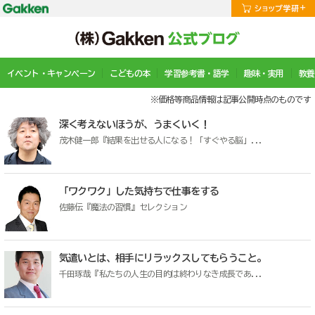
イベント・キャンペーン
こどもの本
学習参考書・語学
趣味・実用
教養
※価格等商品情報は記事公開時点のものです
深く考えないほうが、うまくいく！
茂木健一郎『結果を出せる人になる！「すぐやる脳」...
「ワクワク」した気持ちで仕事をする
佐藤伝『魔法の習慣』セレクション
気遣いとは、相手にリラックスしてもらうこと。
千田琢哉『私たちの人生の目的は終わりなき成長であ...