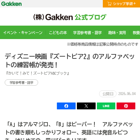
イベント・キャンペーン
こどもの本
学習参考書・語学
趣味・実用
教養
※価格等商品情報は記事公開時点のものです
ディズニー映画『ズートピア2』のアルファベッ
トの練習帳が発売！
『かいて！みて！ズートピアABCブック』
学習参考書・語学
2026.06.04
公開日
「A」はアルマジロ、「B」はビーバー！ アルファベッ
トの書き順もしっかりフォロー、英語には発音ルビつ