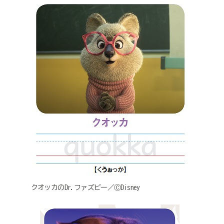
クオッカのDr.ファズビー／ⒸDisney