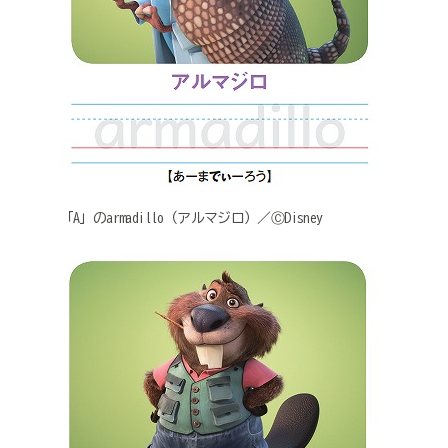
「A」のarmadillo（アルマジロ）／ⒸDisney