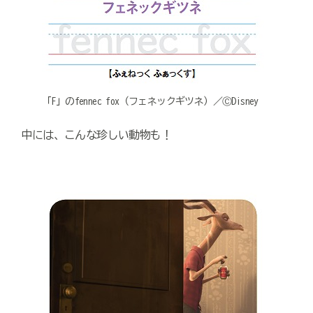
「F」のfennec fox（フェネックギツネ）／ⒸDisney
中には、こんな珍しい動物も！