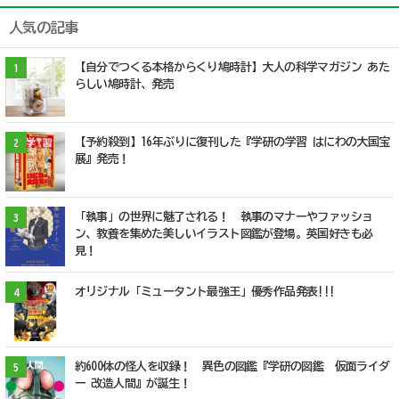
人気の記事
【自分でつくる本格からくり鳩時計】大人の科学マガジン あた
1
らしい鳩時計、発売
【予約殺到】16年ぶりに復刊した『学研の学習 はにわの大国宝
2
展』発売！
「執事」の世界に魅了される！ 執事のマナーやファッショ
3
ン、教養を集めた美しいイラスト図鑑が登場。英国好きも必
見！
オリジナル「ミュータント最強王」優秀作品発表!!!
4
約600体の怪人を収録！ 異色の図鑑『学研の図鑑 仮面ライダ
5
ー 改造人間』が誕生！