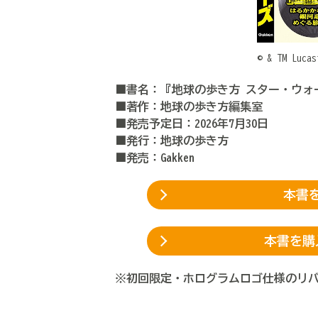
© & TM Lucas
■書名：『地球の歩き方 スター・ウ
■著作：地球の歩き方編集室
■発売予定日：2026年7月30日
■発行
：地球の歩き方
■発売：Gakken
本書を
本書を購
※初回限定・ホログラムロゴ仕様のリ