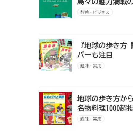
島々の魅力満載の
教養・ビジネス
『地球の歩き方
バーも注目
趣味・実用
地球の歩き方か
名物料理1000超
趣味・実用