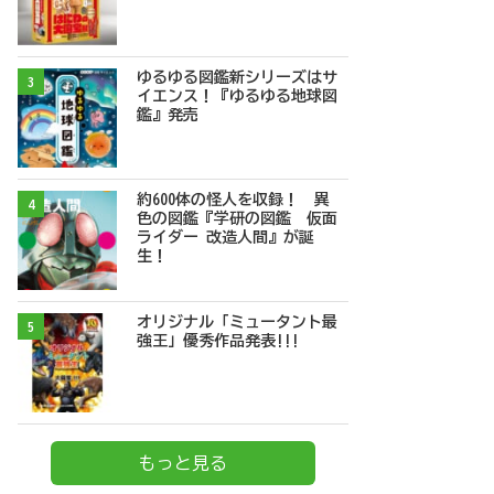
ゆるゆる図鑑新シリーズはサ
3
イエンス！『ゆるゆる地球図
鑑』発売
約600体の怪人を収録！ 異
4
色の図鑑『学研の図鑑 仮面
ライダー 改造人間』が誕
生！
オリジナル「ミュータント最
5
強王」優秀作品発表!!!
もっと見る