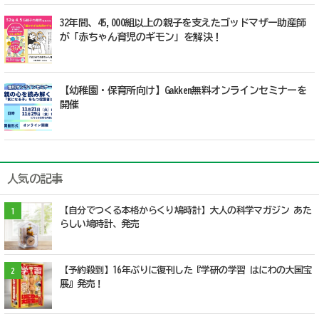
32年間、45,000組以上の親子を支えたゴッドマザー助産師
が「赤ちゃん育児のギモン」を解決！
【幼稚園・保育所向け】Gakken無料オンラインセミナーを
開催
人気の記事
【自分でつくる本格からくり鳩時計】大人の科学マガジン あた
1
らしい鳩時計、発売
【予約殺到】16年ぶりに復刊した『学研の学習 はにわの大国宝
2
展』発売！