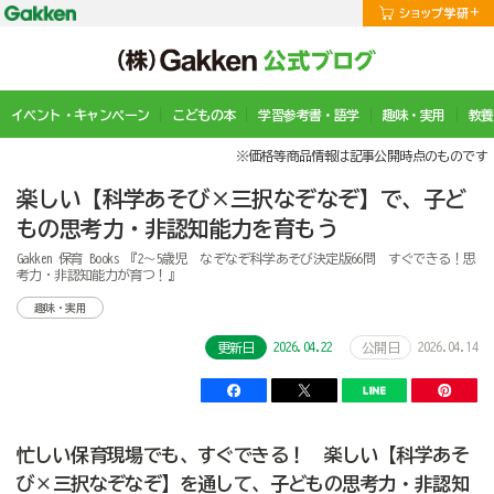
イベント・キャンペーン
こどもの本
学習参考書・語学
趣味・実用
教養
※価格等商品情報は記事公開時点のものです
楽しい【科学あそび×三択なぞなぞ】で、子ど
もの思考力・非認知能力を育もう
Gakken 保育 Books 『2～5歳児 なぞなぞ科学あそび決定版66問 すぐできる！思
考力・非認知能力が育つ！』
趣味・実用
2026.04.22
2026.04.14
更新日
公開日
忙しい保育現場でも、すぐできる！ 楽しい【科学あそ
び×三択なぞなぞ】を通して、子どもの思考力・非認知