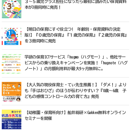
３～５歳児クラス担任になったら最初に読みたい保育資料
本が3冊同時に発売！
【明日の保育にすぐ役立つ! 年齢別・保育資料の決定
版!】『０歳児の保育』『１歳児の保育』『２歳児の保育』
を３冊同時に発売
学研の保育ICTサービス「hugmo（ハグモー）」、他社サー
ビスからの乗り換えキャンペーンを実施！「hugnote（ハグ
ノート）」の月額利用料が最大9ヶ月無料に。
【大人気の現役保育士・てぃ先生推薦！】「ダメ！」より
も「手はおひざ」のほうが伝わりやすい？『0歳～6歳 子
どもの感情コントロール力の育て方』発売
【幼稚園・保育所向け】船井総研×Gakken無料オンライン
セミナーを開催