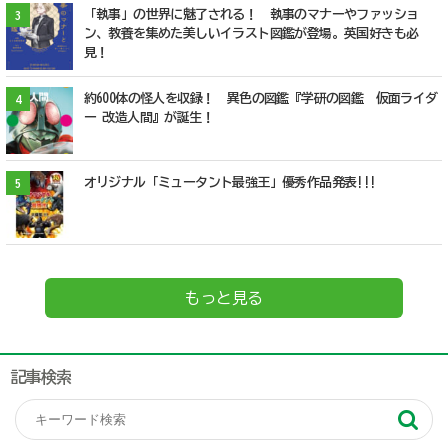
「執事」の世界に魅了される！ 執事のマナーやファッショ
3
ン、教養を集めた美しいイラスト図鑑が登場。英国好きも必
見！
約600体の怪人を収録！ 異色の図鑑『学研の図鑑 仮面ライダ
4
ー 改造人間』が誕生！
オリジナル「ミュータント最強王」優秀作品発表!!!
5
もっと見る
記事検索