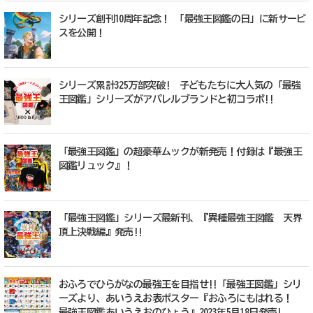
シリーズ創刊10周年記念！ 「最強王図鑑の日」に新サービ
スを公開！
シリーズ累計325万部突破! 子どもたちに大人気の「最強
王図鑑」シリーズがアパレルブランドと初コラボ!!
「最強王図鑑」の超豪華ムックが新発売！付録は『最強王
図鑑リュック』！
「最強王図鑑」シリーズ最新刊、『異種最強王図鑑 天界
頂上決戦編』発売!!
おふろでひらがなの最強王を目指せ!!「最強王図鑑」シリ
ーズより、あいうえお表ポスター『おふろにもはれる！
最強王図鑑あいうえおのひょう』2023年5月18日発売!