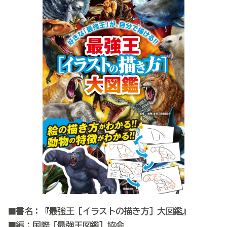
■書名：『最強王［イラストの描き方］大図鑑』
■編：国際［最強王図鑑］協会