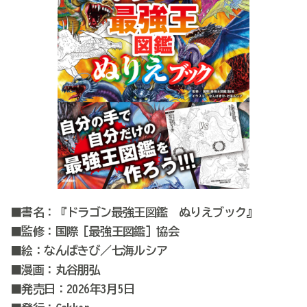
■書名：『ドラゴン最強王図鑑 ぬりえブック』
■監修：国際［最強王図鑑］協会
■絵：なんばきび／七海ルシア
■漫画：丸谷朋弘
■発売日：2026年3月5日