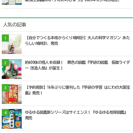
人気の記事
【自分でつくる本格からくり鳩時計】大人の科学マガジン あた
1
らしい鳩時計、発売
約600体の怪人を収録！ 異色の図鑑『学研の図鑑 仮面ライダ
2
ー 改造人間』が誕生！
【予約殺到】16年ぶりに復刊した『学研の学習 はにわの大国宝
3
展』発売！
ゆるゆる図鑑新シリーズはサイエンス！『ゆるゆる地球図鑑』
4
発売