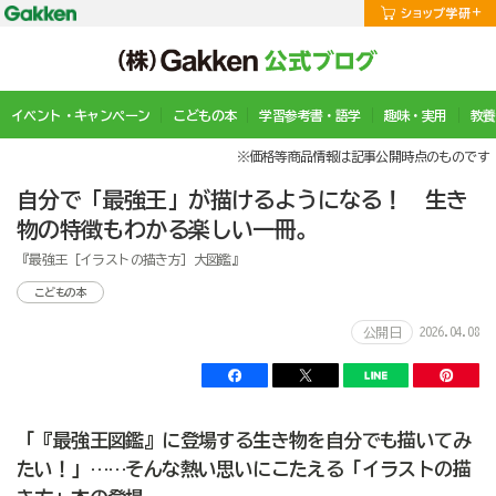
イベント・キャンペーン
こどもの本
学習参考書・語学
趣味・実用
教養
※価格等商品情報は記事公開時点のものです
自分で「最強王」が描けるようになる！ 生き
物の特徴もわかる楽しい一冊。
『最強王［イラストの描き方］大図鑑』
こどもの本
2026.04.08
公開日
「『最強王図鑑』に登場する生き物を自分でも描いてみ
たい！」……そんな熱い思いにこたえる「イラストの描