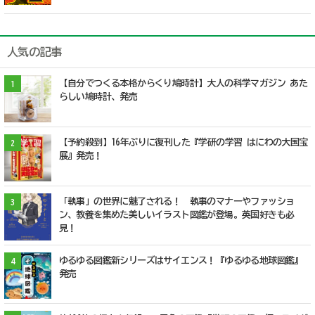
人気の記事
【自分でつくる本格からくり鳩時計】大人の科学マガジン あた
1
らしい鳩時計、発売
【予約殺到】16年ぶりに復刊した『学研の学習 はにわの大国宝
2
展』発売！
「執事」の世界に魅了される！ 執事のマナーやファッショ
3
ン、教養を集めた美しいイラスト図鑑が登場。英国好きも必
見！
ゆるゆる図鑑新シリーズはサイエンス！『ゆるゆる地球図鑑』
4
発売