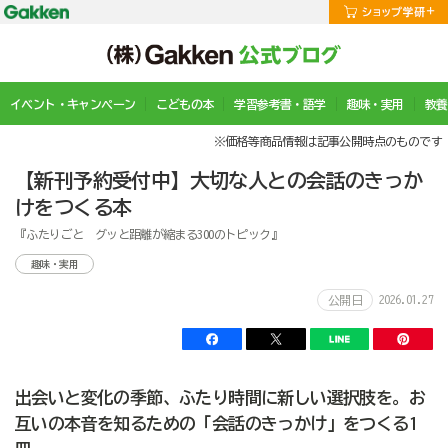
イベント・キャンペーン
こどもの本
学習参考書・語学
趣味・実用
教養
※価格等商品情報は記事公開時点のものです
【新刊予約受付中】大切な人との会話のきっか
けをつくる本
『ふたりごと グッと距離が縮まる300のトピック』
趣味・実用
2026.01.27
公開日
出会いと変化の季節、ふたり時間に新しい選択肢を。お
互いの本音を知るための「会話のきっかけ」をつくる1