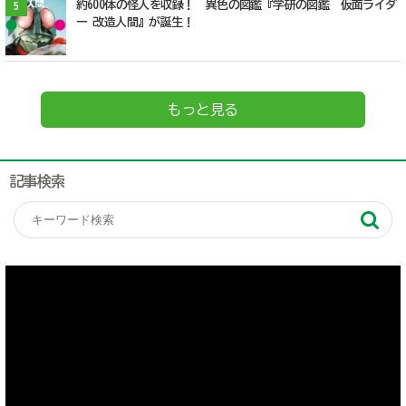
約600体の怪人を収録！ 異色の図鑑『学研の図鑑 仮面ライダ
5
ー 改造人間』が誕生！
もっと見る
記事検索