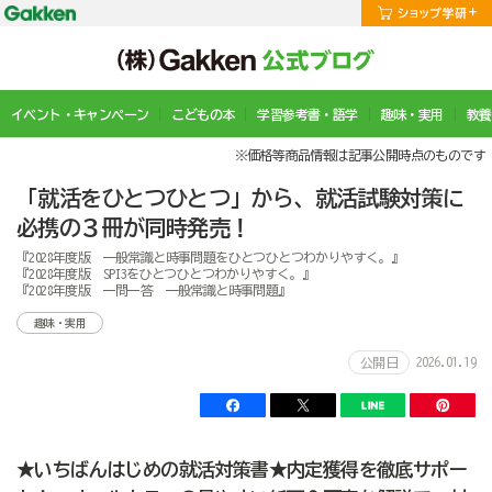
イベント・キャンペーン
こどもの本
学習参考書・語学
趣味・実用
教養
※価格等商品情報は記事公開時点のものです
「就活をひとつひとつ」から、就活試験対策に
必携の３冊が同時発売！
『2028年度版 一般常識と時事問題をひとつひとつわかりやすく。』
『2028年度版 SPI3をひとつひとつわかりやすく。』
『2028年度版 一問一答 一般常識と時事問題』
趣味・実用
2026.01.19
公開日
★いちばんはじめの就活対策書★内定獲得を徹底サポー