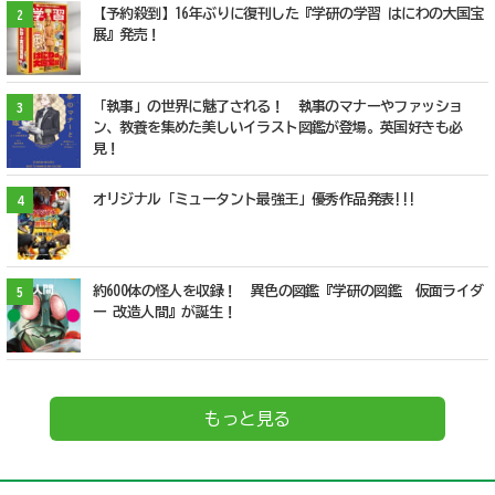
【予約殺到】16年ぶりに復刊した『学研の学習 はにわの大国宝
2
展』発売！
「執事」の世界に魅了される！ 執事のマナーやファッショ
3
ン、教養を集めた美しいイラスト図鑑が登場。英国好きも必
見！
オリジナル「ミュータント最強王」優秀作品発表!!!
4
約600体の怪人を収録！ 異色の図鑑『学研の図鑑 仮面ライダ
5
ー 改造人間』が誕生！
もっと見る