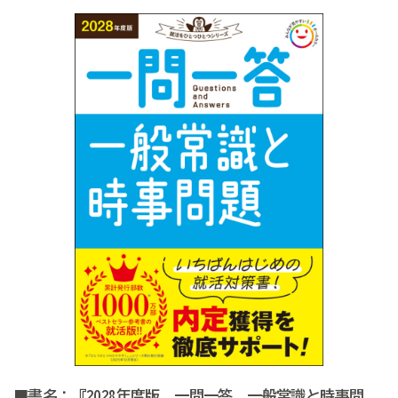
■書名：『2028年度版 一問一答 一般常識と時事問