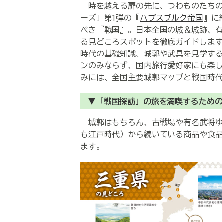
時を越える扉の先に、つわものたちの
ーズ」第1弾の『
ハプスブルク帝国
』に
べき『戦国』。日本全国の城＆城跡、
る見どころスポットを徹底ガイドしま
時代の基礎知識、城郭や武具を見学す
ンのみならず、国内旅行愛好家にも楽
みには、全国主要城郭マップと戦国時
▼「戦国探訪」の旅を満喫するため
城郭はもちろん、古戦場や有名武将ゆ
も江戸時代）から続いている商品や食
ます。