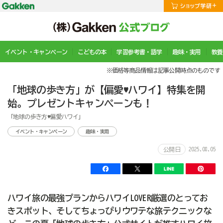
イベント・キャンペーン
こどもの本
学習参考書・語学
趣味・実用
教養
※価格等商品情報は記事公開時点のものです
「地球の歩き方」が【偏愛♥ハワイ】特集を開
始。プレゼントキャンペーンも！
「地球の歩き方♥偏愛ハワイ」
イベント・キャンペーン
趣味・実用
2025.08.05
公開日
ハワイ旅の最強プランからハワイLOVER厳選のとってお
きスポット、そしてちょっぴりウワテな旅テクニックな