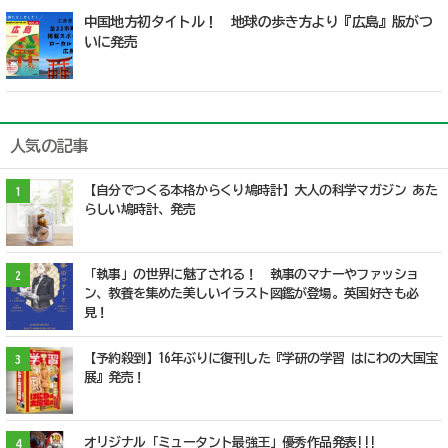
中国地方初タイトル！ 地球の歩き方より『広島』版がつ
いに発売
人気の記事
【自分でつくる本格からくり鳩時計】大人の科学マガジン あた
1
らしい鳩時計、発売
「執事」の世界に魅了される！ 執事のマナーやファッショ
2
ン、教養を集めた美しいイラスト図鑑が登場。英国好きも必
見！
【予約殺到】16年ぶりに復刊した『学研の学習 はにわの大国宝
3
展』発売！
オリジナル「ミュータント最強王」優秀作品発表!!!
4