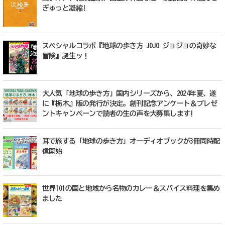
ぎゅっと凝縮!
スペシャルコラボ『地球の歩き方 JOJO ジョジョの奇妙な
冒険』誕生ッ！
大人気「地球の歩き方」国内シリーズから、2024年夏、遂
に『栃木』版の発行が決定。創刊記念アンケート＆プレゼ
ントキャンペーンで読者の生の声を大募集します!
耳で旅する「地球の歩き方」オーディオブックが3冊同時配
信開始
世界101の国と地域から名物のカレー＆スパイス料理を集め
ました