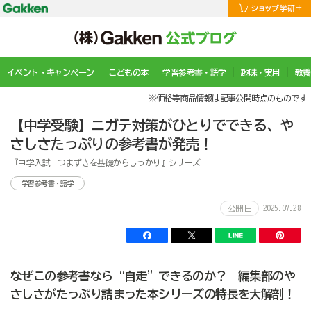
イベント・キャンペーン
こどもの本
学習参考書・語学
趣味・実用
教養
※価格等商品情報は記事公開時点のものです
【中学受験】ニガテ対策がひとりでできる、や
さしさたっぷりの参考書が発売！
『中学入試 つまずきを基礎からしっかり』シリーズ
学習参考書・語学
2025.07.28
公開日
なぜこの参考書なら“自走”できるのか？ 編集部のや
さしさがたっぷり詰まった本シリーズの特長を大解剖！