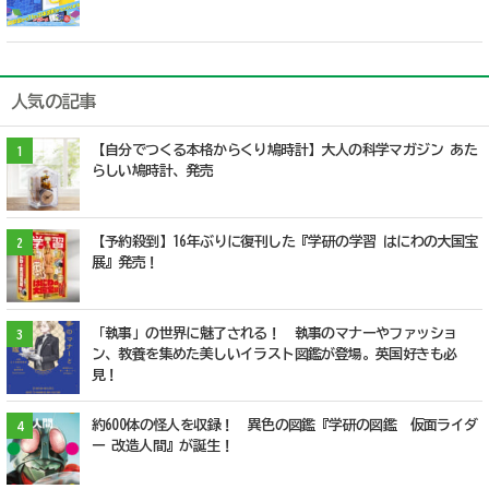
人気の記事
【自分でつくる本格からくり鳩時計】大人の科学マガジン あた
1
らしい鳩時計、発売
【予約殺到】16年ぶりに復刊した『学研の学習 はにわの大国宝
2
展』発売！
「執事」の世界に魅了される！ 執事のマナーやファッショ
3
ン、教養を集めた美しいイラスト図鑑が登場。英国好きも必
見！
約600体の怪人を収録！ 異色の図鑑『学研の図鑑 仮面ライダ
4
ー 改造人間』が誕生！