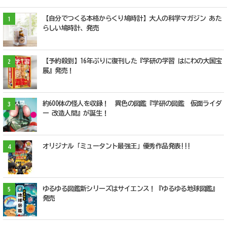
【自分でつくる本格からくり鳩時計】大人の科学マガジン あた
1
らしい鳩時計、発売
【予約殺到】16年ぶりに復刊した『学研の学習 はにわの大国宝
2
展』発売！
約600体の怪人を収録！ 異色の図鑑『学研の図鑑 仮面ライダ
3
ー 改造人間』が誕生！
オリジナル「ミュータント最強王」優秀作品発表!!!
4
ゆるゆる図鑑新シリーズはサイエンス！『ゆるゆる地球図鑑』
5
発売