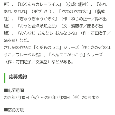
所）、『ぼくんちカレーライス』（佼成出版社）、『あれ
あれ あれれ』（ポプラ社）、『やまのやまびこ』（偕成
社）、『ぎゅうぎゅうかぞく』（作：ねじめ正一／鈴木出
版）、『おっと合点承知之助』（文：齋藤孝／ほるぷ出
版）、『おんなじ おんなじ おんなじね』（作：苅田澄子／
Gakken）など。
さし絵の作品に『くだものっこ』シリーズ（作：たかどのほ
うこ／フレーベル館）、『へんてこがっこう』シリーズ
（作：苅田澄子／文溪堂）などがある。
応募規約
■応募期間
2025年2月18日（火）～2025年2月28日（金）23:59まで
■応募方法