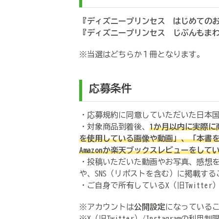
『ディズニープリンセス はじめての
『ディズニープリンセス じぶんもま
※当選はどちらか１冊となります。
応募条件
・応募規約に同意していただいた日本
・対象商品到着後、
1か月
以内に
実際に
を使用している画像や動画」、「本書
Amazonか楽天ブックスレビューをして
・投稿いただいた動画やお写真、感想を本
や、SNS（リポストを含む）に掲載す
・ご自身で所有しているX（旧Twitter）
※アカウントは
公開設定
になっている
※X（旧Twitter）/Instagram