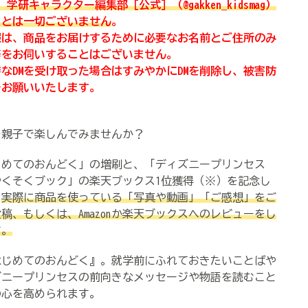
ho)、学研キャラクター編集部［公式］（@gakken_kidsmag）
ことは一切ございません
。
報は、商品をお届けするために必要なお名前とご住所のみ
等をお伺いすることはございません。
なDMを受け取った場合はすみやかにDMを削除し、被害防
をお願いいたします。
を親子で楽しんでみませんか？
めてのおんどく」の増刷と、「ディズニープリンセス
くそくブック」の楽天ブックス1位獲得（※）を記念し
、
実際に商品を使っている「写真や動画」「ご感想」をご
amに投稿、もしくは、Amazonか楽天ブックスへのレビューをし
す。
はじめてのおんどく』。就学前にふれておきたいことばや
ズニープリンセスの前向きなメッセージや物語を読むこと
の心を高められます。