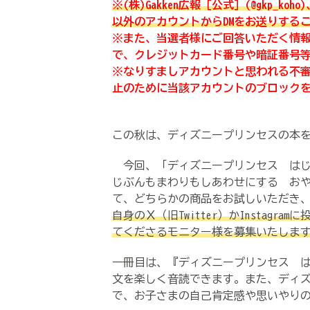
※(株)Gakken広報［公式］(@gkp_ko
以外のアカウントからDMをお送りする
※また、当選者様にご回答いただく情
で、クレジットカード番号や暗証番号
※なりすましアカウントと思われる不審
止のために当該アカウントのブロック
この秋は、ディズニープリンセスの本
今回、「ディズニープリンセス はじ
じぶんもまわりもしあわせにする おや
て、どちらか
の商品をお試しいただき
自身のＸ（旧Twitter）かInstagr
てくださるモニター様を募集いたしま
一冊目は、『ディズニープリンセス 
文を楽しく音読できます。また、ディ
で、お子さまの自己肯定感や思いやり