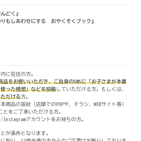
おんどく』
わりもしあわせにする おやくそくブック』
国内に在住の方。
商品をお使いいただき、ご自身のSNSに「お子さまが本書
を使った感想」などを投稿
していただける方。もしくは、
いただける
方。
商品の宣材（店頭でのPOPや、チラシ、WEBサイト等）
ることをご了承いただける方。
/Instagramアカウントをお持ちの方。
ことが条件となります。
の利用制限に則り、13歳未満の方からのご応募はお断りしておりま