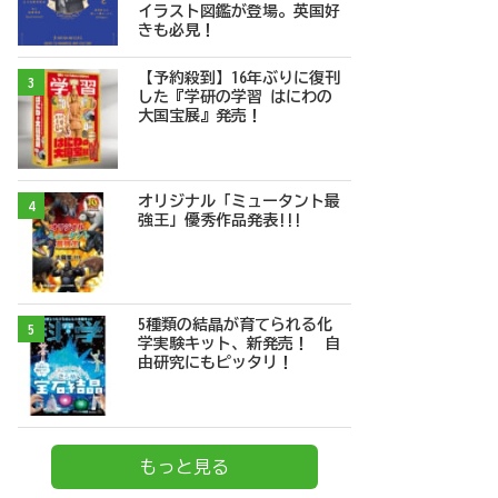
イラスト図鑑が登場。英国好
きも必見！
【予約殺到】16年ぶりに復刊
3
した『学研の学習 はにわの
大国宝展』発売！
オリジナル「ミュータント最
4
強王」優秀作品発表!!!
5種類の結晶が育てられる化
5
学実験キット、新発売！ 自
由研究にもピッタリ！
もっと見る