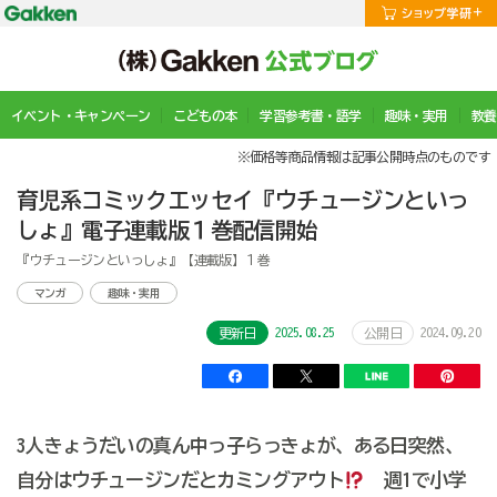
イベント・キャンペーン
こどもの本
学習参考書・語学
趣味・実用
教養
※価格等商品情報は記事公開時点のものです
育児系コミックエッセイ『ウチュージンといっ
しょ』電子連載版１巻配信開始
『ウチュージンといっしょ』【連載版】１巻
マンガ
趣味・実用
2025.08.25
2024.09.20
更新日
公開日
3人きょうだいの真ん中っ子らっきょが、ある日突然、
自分はウチュージンだとカミングアウト
週1で小学