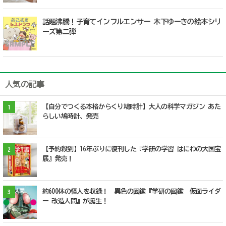
話題沸騰！子育てインフルエンサー 木下ゆーきの絵本シリ
ーズ第二弾
人気の記事
【自分でつくる本格からくり鳩時計】大人の科学マガジン あた
1
らしい鳩時計、発売
【予約殺到】16年ぶりに復刊した『学研の学習 はにわの大国宝
2
展』発売！
約600体の怪人を収録！ 異色の図鑑『学研の図鑑 仮面ライダ
3
ー 改造人間』が誕生！