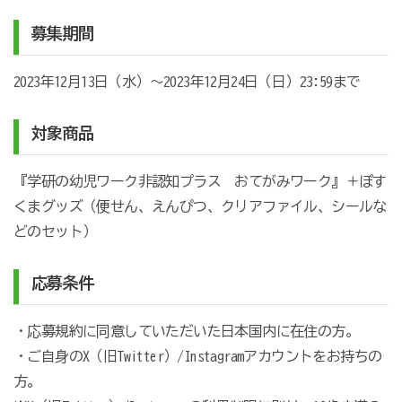
募集期間
2023
年
12
月
13
日（水）～
2023
年
12
月
24
日（日）
23:59
まで
対象商品
『学研の幼児ワーク非認知プラス おてがみワーク』＋ぽす
くまグッズ（便せん、えんぴつ、クリアファイル、シールな
どのセット）
応募条件
・応募規約に同意していただいた日本国内に在住の方。
・ご自身のX（旧Twitter）/Instagramアカウントをお持ちの
方。