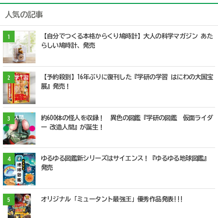
人気の記事
【自分でつくる本格からくり鳩時計】大人の科学マガジン あた
1
らしい鳩時計、発売
【予約殺到】16年ぶりに復刊した『学研の学習 はにわの大国宝
2
展』発売！
約600体の怪人を収録！ 異色の図鑑『学研の図鑑 仮面ライダ
3
ー 改造人間』が誕生！
ゆるゆる図鑑新シリーズはサイエンス！『ゆるゆる地球図鑑』
4
発売
オリジナル「ミュータント最強王」優秀作品発表!!!
5