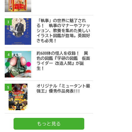
「執事」の世界に魅了され
3
る！ 執事のマナーやファッ
ション、教養を集めた美しい
イラスト図鑑が登場。英国好
きも必見！
約600体の怪人を収録！ 異
4
色の図鑑『学研の図鑑 仮面
ライダー 改造人間』が誕
生！
オリジナル「ミュータント最
5
強王」優秀作品発表!!!
もっと見る