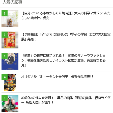
人気の記事
【自分でつくる本格からくり鳩時計】大人の科学マガジン あた
1
らしい鳩時計、発売
【予約殺到】16年ぶりに復刊した『学研の学習 はにわの大国宝
2
展』発売！
「執事」の世界に魅了される！ 執事のマナーやファッショ
3
ン、教養を集めた美しいイラスト図鑑が登場。英国好きも必
見！
オリジナル「ミュータント最強王」優秀作品発表!!!
4
約600体の怪人を収録！ 異色の図鑑『学研の図鑑 仮面ライダ
5
ー 改造人間』が誕生！