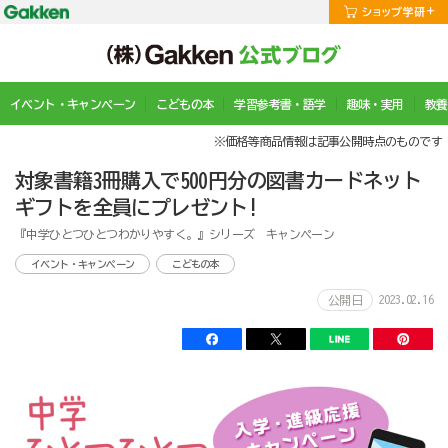
イベント・キャンペーン
こどもの本
学習参考書・語学
趣味・実用
教養
※価格等商品情報は記事公開時点のものです
対象書籍3冊購入で500円分の図書カードネット
ギフトを全員にプレゼント!
『中学ひとつひとつわかりやすく。』シリーズ キャンペーン
イベント・キャンペーン
こどもの本
2023.02.16
公開日