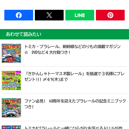
あわせて読みたい
トミカ・プラレール、新幹線などのりもの満載マガジン
☆ DVDなど４大付録つき!
「きかんしゃトーマス木製レール」を抽選で３名様にプレ
ゼント!!! 〆4/9(木)まで
ファン必見! 60周年を迎えたプラレールの記念ミニブック
つき!
トミカ&プラレールと一緒にひらがなを学べるドリルが登