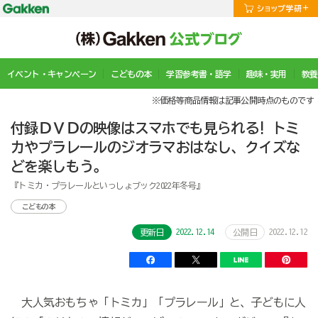
イベント・キャンペーン
こどもの本
学習参考書・語学
趣味・実用
教養
※価格等商品情報は記事公開時点のものです
付録ＤＶＤの映像はスマホでも見られる! トミ
カやプラレールのジオラマおはなし、クイズな
どを楽しもう。
『トミカ・プラレールといっしょブック2022年冬号』
こどもの本
2022.12.14
2022.12.12
更新日
公開日
大人気おもちゃ「トミカ」「プラレール」と、子どもに人