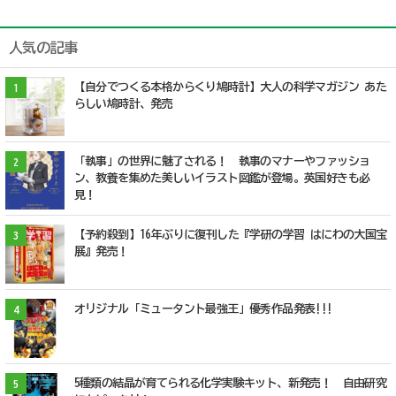
人気の記事
【自分でつくる本格からくり鳩時計】大人の科学マガジン あた
1
らしい鳩時計、発売
「執事」の世界に魅了される！ 執事のマナーやファッショ
2
ン、教養を集めた美しいイラスト図鑑が登場。英国好きも必
見！
【予約殺到】16年ぶりに復刊した『学研の学習 はにわの大国宝
3
展』発売！
オリジナル「ミュータント最強王」優秀作品発表!!!
4
5種類の結晶が育てられる化学実験キット、新発売！ 自由研究
5