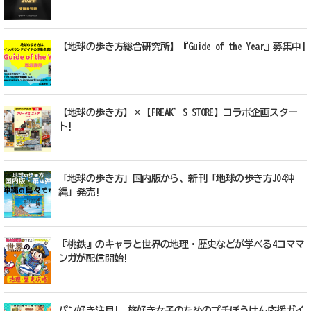
【地球の歩き方総合研究所】『Guide of the Year』募集中!
【地球の歩き方】×【FREAK’S STORE】コラボ企画スター
ト!
「地球の歩き方」国内版から、新刊「地球の歩き方J04沖
縄」発売!
『桃鉄』のキャラと世界の地理・歴史などが学べる4コママ
ンガが配信開始!
パン好き注目! 旅好き女子のためのプチぼうけん応援ガイ