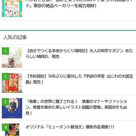
ド。東京の絶品ベーカリーを総力取材!
人気の記事
【自分でつくる本格からくり鳩時計】大人の科学マガジン あた
1
らしい鳩時計、発売
【予約殺到】16年ぶりに復刊した『学研の学習 はにわの大国宝
2
展』発売！
「執事」の世界に魅了される！ 執事のマナーやファッショ
3
ン、教養を集めた美しいイラスト図鑑が登場。英国好きも必
見！
オリジナル「ミュータント最強王」優秀作品発表!!!
4