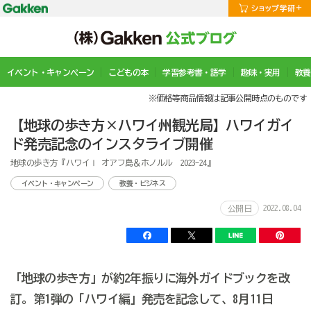
イベント・キャンペーン
こどもの本
学習参考書・語学
趣味・実用
教養
※価格等商品情報は記事公開時点のものです
【地球の歩き方×ハワイ州観光局】ハワイガイ
ド発売記念のインスタライブ開催
地球の歩き方『ハワイⅠ オアフ島＆ホノルル 2023-24』
イベント・キャンペーン
教養・ビジネス
2022.08.04
公開日
「地球の歩き方」が約2年振りに海外ガイドブックを改
訂。第1弾の「ハワイ編」発売を記念して、8月11日