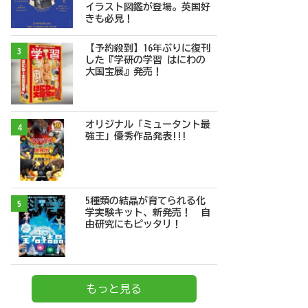
イラスト図鑑が登場。英国好
きも必見！
【予約殺到】16年ぶりに復刊
3
した『学研の学習 はにわの
大国宝展』発売！
オリジナル「ミュータント最
4
強王」優秀作品発表!!!
5種類の結晶が育てられる化
5
学実験キット、新発売！ 自
由研究にもピッタリ！
もっと見る