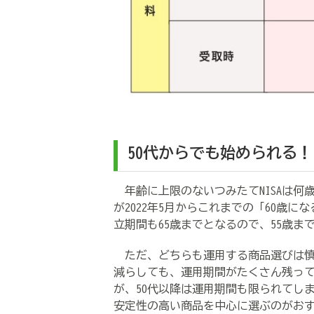
50代からでも始められる！
年齢に上限のないつみたて
NISA
は何
が
2022
年
5
月からこれまでの「
60
歳にな
立期間も
65
歳までとなるので、
55
歳ま
ただ、どちらも運用する商品選びは慎
減らしても、運用期間がたくさん残っ
が、
50
代以降は運用期間も限られてし
安定性の高い商品を中心に選ぶのがお