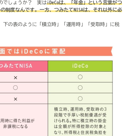
のでしょうか？ 実は
iDeCoは、「年金」という言葉がつ
の制度なんです。一方、つみたてNISAは、それ以外に必
で、下の表のように「積立時」「運用時」「受取時」に税
。