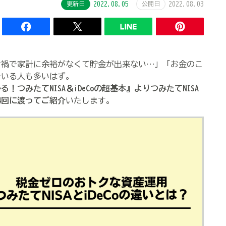
更新日
2022.08.05
公開日
2022.08.03
禍で家計に余裕がなくて貯金が出来ない…」「お金のこ
でいる人も多いはず。
つみたてNISA＆iDeCoの超基本』よりつみたてNISA
全4回に渡ってご紹介
いたします。