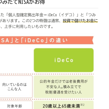
つみたて
NISA
がお得
た「個人型確定拠出年金＝
iDeCo
（イデコ）」と「つみ
があります。この2つの特徴は通常、
投資で儲けたお金に
ひ、上手に利用したいものです。