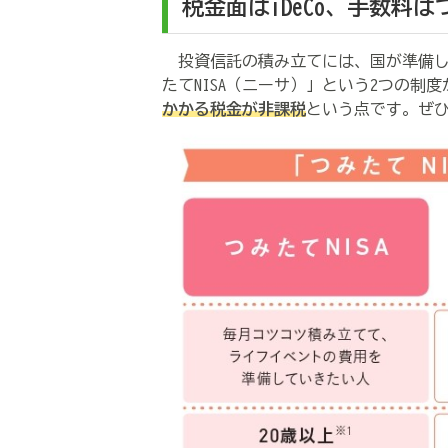
税金面は
iDeCo
、手数料は
投資信託の積み立てには、国が準備し
たて
NISA
（ニーサ）」という2つの制度
かかる税金が非課税
という点です。ぜ