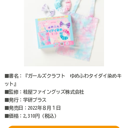
■書名：『
ガールズクラフト ゆめふわタイダイ染めキ
ット
』
■監修：
桂屋ファイングッズ株式会社
■発行：学研プラス
■発売日：2022年８月１日
■価格
：
2,310
円
(税込
)