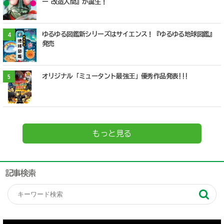
ー 改造人間』が誕生！
ゆるゆる図鑑新シリーズはサイエンス！『ゆるゆる地球図鑑』
4
発売
オリジナル「ミュータント最強王」優秀作品発表!!!
5
もっと見る
記事検索