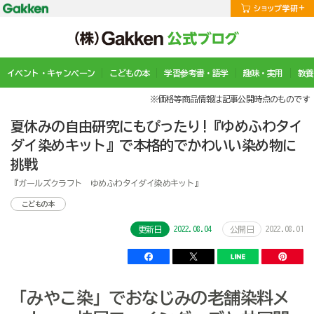
イベント・キャンペーン
こどもの本
学習参考書・語学
趣味・実用
教養
※価格等商品情報は記事公開時点のものです
夏休みの自由研究にもぴったり!『ゆめふわタイ
ダイ染めキット』で本格的でかわいい染め物に
挑戦
『ガールズクラフト ゆめふわタイダイ染めキット』
こどもの本
2022.08.04
2022.08.01
更新日
公開日
「みやこ染」でおなじみの老舗染料メ