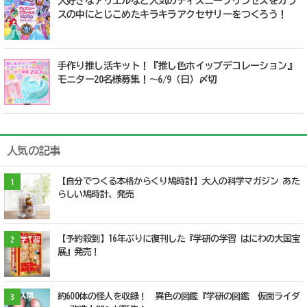
大好きなアリエルなど人気のディズニープリンセスをガラ
スの中にとじこめたキラキラアクセサリーをつくろう！
手作り推し活キット！『推し色ホイップデコレーション』
モニター20名様募集！〜6/9（日）〆切
人気の記事
【自分でつくる本格からくり鳩時計】大人の科学マガジン あた
1
らしい鳩時計、発売
【予約殺到】16年ぶりに復刊した『学研の学習 はにわの大国宝
2
展』発売！
約600体の怪人を収録！ 異色の図鑑『学研の図鑑 仮面ライダ
3