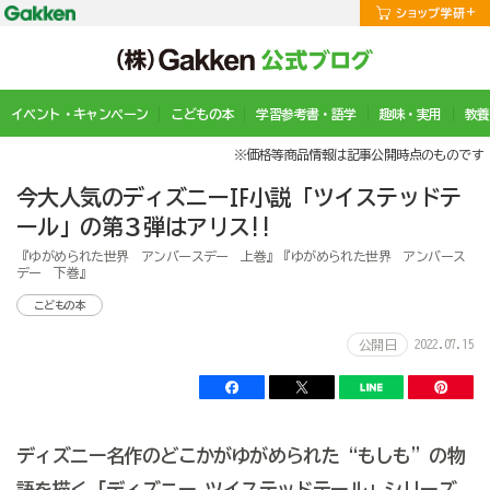
イベント・キャンペーン
こどもの本
学習参考書・語学
趣味・実用
教養
※価格等商品情報は記事公開時点のものです
今大人気のディズニーIF小説「ツイステッドテ
ール」の第３弾はアリス!!
『ゆがめられた世界 アンバースデー 上巻』『ゆがめられた世界 アンバース
デー 下巻』
こどもの本
2022.07.15
公開日
ディズニー名作のどこかがゆがめられた“もしも”の物
語を描く「ディズニー ツイステッドテール」シリーズ