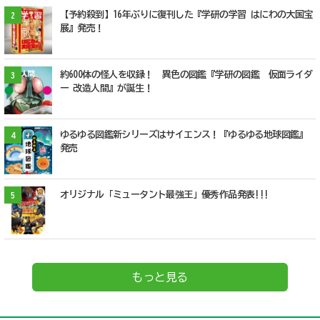
【予約殺到】16年ぶりに復刊した『学研の学習 はにわの大国宝
2
展』発売！
約600体の怪人を収録！ 異色の図鑑『学研の図鑑 仮面ライダ
3
ー 改造人間』が誕生！
ゆるゆる図鑑新シリーズはサイエンス！『ゆるゆる地球図鑑』
4
発売
オリジナル「ミュータント最強王」優秀作品発表!!!
5
もっと見る