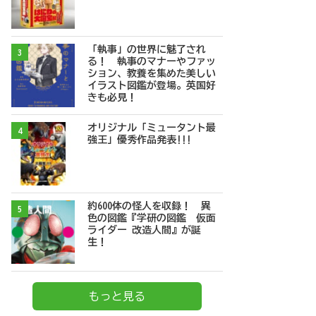
「執事」の世界に魅了され
3
る！ 執事のマナーやファッ
ション、教養を集めた美しい
イラスト図鑑が登場。英国好
きも必見！
オリジナル「ミュータント最
4
強王」優秀作品発表!!!
約600体の怪人を収録！ 異
5
色の図鑑『学研の図鑑 仮面
ライダー 改造人間』が誕
生！
もっと見る