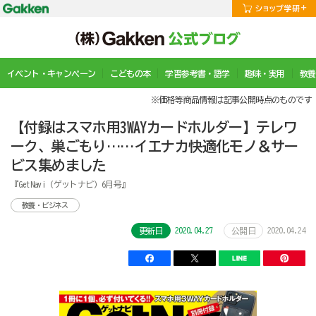
イベント・キャンペーン
こどもの本
学習参考書・語学
趣味・実用
教養
※価格等商品情報は記事公開時点のものです
【付録はスマホ用3WAYカードホルダー】テレワ
ーク、巣ごもり……イエナカ快適化モノ＆サー
ビス集めました
『GetNavi（ゲットナビ）6月号』
教養・ビジネス
2020.04.27
2020.04.24
更新日
公開日