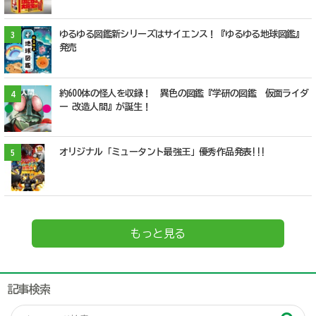
ゆるゆる図鑑新シリーズはサイエンス！『ゆるゆる地球図鑑』
3
発売
約600体の怪人を収録！ 異色の図鑑『学研の図鑑 仮面ライダ
4
ー 改造人間』が誕生！
オリジナル「ミュータント最強王」優秀作品発表!!!
5
もっと見る
記事検索