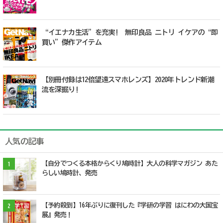
“イエナカ生活”を充実! 無印良品 ニトリ イケアの“即
買い”傑作アイテム
【別冊付録は12倍望遠スマホレンズ】2020年トレンド新潮
流を深掘り!
人気の記事
【自分でつくる本格からくり鳩時計】大人の科学マガジン あた
1
らしい鳩時計、発売
【予約殺到】16年ぶりに復刊した『学研の学習 はにわの大国宝
2
展』発売！