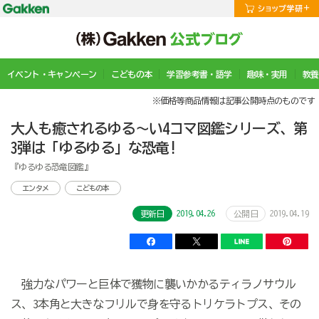
イベント・キャンペーン
こどもの本
学習参考書・語学
趣味・実用
教養
※価格等商品情報は記事公開時点のものです
大人も癒されるゆる～い4コマ図鑑シリーズ、第
3弾は「ゆるゆる」な恐竜!
『ゆるゆる恐竜図鑑』
エンタメ
こどもの本
2019.04.26
2019.04.19
更新日
公開日
強力なパワーと巨体で獲物に襲いかかるティラノサウル
ス、3本角と大きなフリルで身を守るトリケラトプス、その