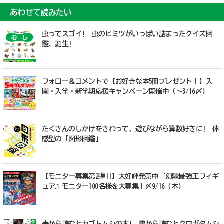
あわせて読みたい
虫ってスゴイ! 虫のヒミツがいっぱい詰まったクイズ図
鑑、誕生!
フォロー＆コメントで【お好きな本5冊プレゼント！】入
園・入学・新学期応援キャンペーン開催中（～3/16〆）
たくさんのしかけをさわって、遊びながら算数好きに! 体
感型の「図形図鑑」
【モニター募集第2弾!!】大好評発売中『幻獣最強王フィギ
ュア』モニター100名様を大募集！〆9/16（木）
表から読むとカブトムシの本! 裏から読むとクワガタムシ