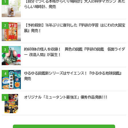
【自分でつくる本格からくり鳩時計】大人の科学マガジン あた
1
らしい鳩時計、発売
【予約殺到】16年ぶりに復刊した『学研の学習 はにわの大国宝
2
展』発売！
約600体の怪人を収録！ 異色の図鑑『学研の図鑑 仮面ライダ
3
ー 改造人間』が誕生！
ゆるゆる図鑑新シリーズはサイエンス！『ゆるゆる地球図鑑』
4
発売
オリジナル「ミュータント最強王」優秀作品発表!!!
5