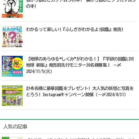
の本!
わかるって楽しい!『ふしぎがわかるよ!図鑑』発売!
【地球のあらゆる❝しくみ❞がわかる！】『学研の図鑑LIVE
地球 新版』発売前先行モニター30名様募集！ ～〆
2024/11/5(火)
計45名様に豪華図鑑をプレゼント! 大人気の妖怪と写真を
とろう! Instagramキャンペーン開催（～〆2024/8/31）
人気の記事