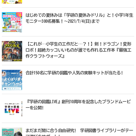
はじめての夏休みは「学研の夏休みドリル」と！小学1年生
モニター300名募集！～2021/7/4(日)まで
【これが…小学生の工作だと…？！】剣！ドラゴン！変形
ロボ！超絶カッコいいものが誰でも作れる工作本『最強工
作クラフトウォーズ』
合計150名に学研の図鑑や人気の実験キットが当たる!
『学研の図鑑LIVE』創刊10周年を記念したブランドムービ
ーを公開!
まだまだ間に合う自由研究! 学研図書ライブラリーがテー