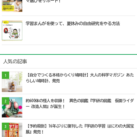
マ選びをサポート!
学習まんがを使って、夏休みの自由研究をやる方法
人気の記事
【自分でつくる本格からくり鳩時計】大人の科学マガジン あた
1
らしい鳩時計、発売
約600体の怪人を収録！ 異色の図鑑『学研の図鑑 仮面ライダ
2
ー 改造人間』が誕生！
【予約殺到】16年ぶりに復刊した『学研の学習 はにわの大国宝
3
展』発売！