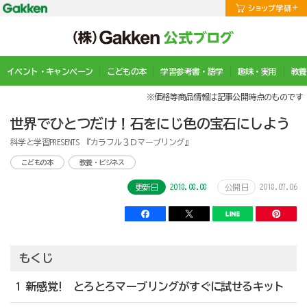
イベント・キャンペーン
こどもの本
学習参考書・語学
趣味・実用
教養
※価格等商品情報は記事公開時点のものです
世界でひとつだけ！石をにじ色の宝石にしよう
科学と学習PRESENTS 『カラフル３Ｄマーブリング』
こどもの本
教養・ビジネス
2018.08.08
2018.07.06
更新日
公開日
もくじ
1 新感覚! とろとろマーブリングがすぐに試せるキット