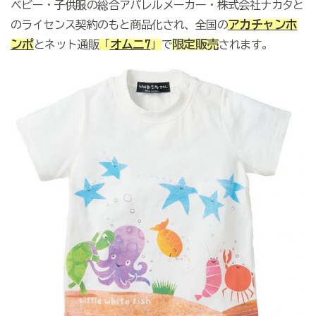
ベビー・子供服の総合アパレルメーカー・株式会社ナカタと
アカチャンホ
のライセンス契約のもと商品化され、
全国の
ンポ
オムニ7
限定販売
とネット通販
「
」
で
されます。