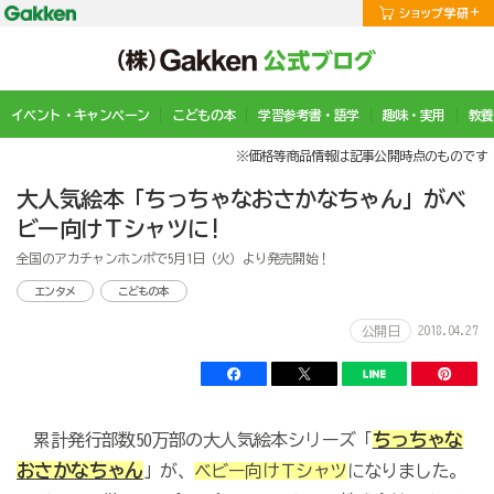
イベント・キャンペーン
こどもの本
学習参考書・語学
趣味・実用
教養
※価格等商品情報は記事公開時点のものです
大人気絵本「ちっちゃなおさかなちゃん」がベ
ビー向けＴシャツに!
全国のアカチャンホンポで5月1日（火）より発売開始！
エンタメ
こどもの本
2018.04.27
公開日
ちっちゃな
累計発行部数50万部の大人気絵本シリーズ「
おさかなちゃん
」が、
ベビー向けＴシャツ
になりました。