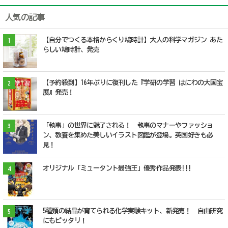
人気の記事
【自分でつくる本格からくり鳩時計】大人の科学マガジン あた
1
らしい鳩時計、発売
【予約殺到】16年ぶりに復刊した『学研の学習 はにわの大国宝
2
展』発売！
「執事」の世界に魅了される！ 執事のマナーやファッショ
3
ン、教養を集めた美しいイラスト図鑑が登場。英国好きも必
見！
オリジナル「ミュータント最強王」優秀作品発表!!!
4
5種類の結晶が育てられる化学実験キット、新発売！ 自由研究
5
にもピッタリ！