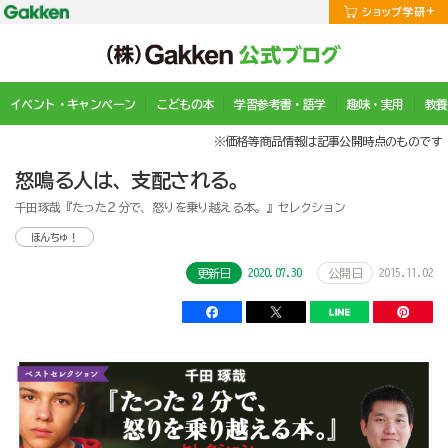
イベント・キャンペーン
こどもの本
学習参考書・語学
趣味・実用
教養
※価格等商品情報は記事公開時点のものです
怒鳴る人は、支配される。
千田琢哉『たった２分で、怒りを乗り越える本。』セレクション
ほんちゅ！
2020.07.30
2015.11.02
更新日
公開日