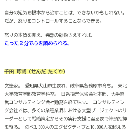
自分の短気を根本から治すことは、できないかもしれない。
だが、怒りをコントロールすることならできる。
怒りの本質を抑え、発想の転換さえすれば、
たった２分で心を鎮められる。
千田 琢哉
(せんだ たくや)
文筆家。 愛知県犬山市生まれ、岐阜県各務原市育ち。 東北
大学教育学部教育学科卒。 日系損害保険会社本部、大手経
営コンサルティング会社勤務を経て独立。 コンサルティン
グ会社では、多くの業種業界における大型プロジェクトのリ
ーダーとして戦略策定からその実行支援に至るまで陣頭指揮
を執る。 のべ3,300人のエグゼクティブと10,000人を超える