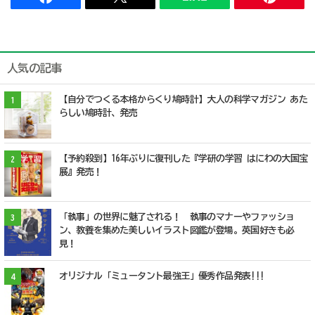
人気の記事
【自分でつくる本格からくり鳩時計】大人の科学マガジン あた
1
らしい鳩時計、発売
【予約殺到】16年ぶりに復刊した『学研の学習 はにわの大国宝
2
展』発売！
「執事」の世界に魅了される！ 執事のマナーやファッショ
3
ン、教養を集めた美しいイラスト図鑑が登場。英国好きも必
見！
オリジナル「ミュータント最強王」優秀作品発表!!!
4