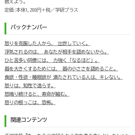
教えよう。
定価:本体1,200円＋税／学研プラス
バックナンバー
怒りを克服した人から、 出世していく。
浮気されるのは、 あなたが相手を認めないから。
ひと言多い同僚には、 力強く「なるほど」。
器を大きくするためには、 器の小ささを認めること。
食欲・性欲・睡眠欲が 満たされている人は、キレない。
怒りは、知性で逸らす。
怒鳴り続けると、寿命が縮む。
怒りの根っこは、恐怖。
関連コンテンツ