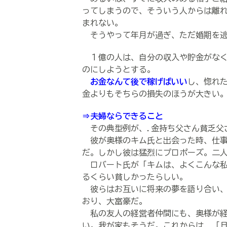
ってしまうので、そういう人からは離
まれない。
そうやって年月が過ぎ、ただ婚期を
１億の人は、自分の収入や貯金がなく
のにしようとする。
お金なんて後で稼げばいい
し、惚れ
金よりもそちらの損失のほうが大きい
⇒夫婦ならできること
その典型例が、.金持ち父さん貧乏父
彼が奥様のキム氏と出会った時、仕事
だ。しかし彼は猛烈にプロポーズ。二
ロバート氏が「キムは、よくこんな私
るくらい貧しかったらしい。
彼らはお互いに将来の夢を語り合い、
おり、大富豪だ。
私の友人の経営者仲間にも、奥様が経
い。我が家もそうだ。これからは、「