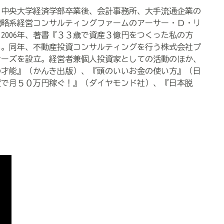
士。中央大学経済学部卒業後、会計事務所、大手流通企業の
戦略系経営コンサルティングファームのアーサー・Ｄ・リ
2006年、著書『３３歳で資産３億円をつくった私の方
る。同年、不動産投資コンサルティングを行う株式会社プ
ナーズを設立。経営者兼個人投資家としての活動のほか、
の才能』（かんき出版）、『頭のいいお金の使い方』（日
資で月５０万円稼ぐ！』（ダイヤモンド社）、『日本脱