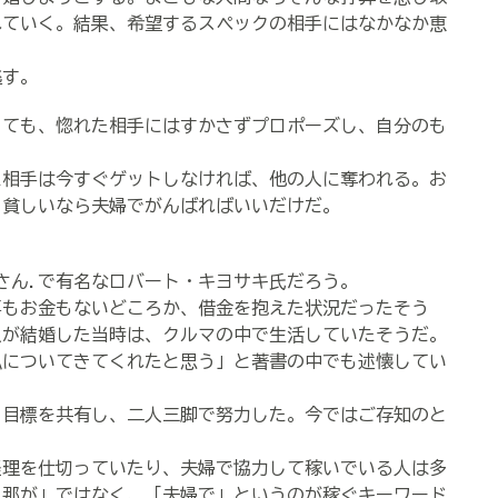
れていく。結果、希望するスペックの相手にはなかなか恵
逃す。
ても、惚れた相手にはすかさずプロポーズし、自分のも
た相手は今すぐゲットしなければ、他の人に奪われる。お
。貧しいなら夫婦でがんばればいいだけだ。
さん.で有名なロバート・キヨサキ氏だろう。
もお金もないどころか、借金を抱えた状況だったそう
人が結婚した当時は、クルマの中で生活していたそうだ。
についてきてくれたと思う」と著書の中でも述懐してい
目標を共有し、二人三脚で努力した。今ではご存知のと
理を仕切っていたり、夫婦で協力して稼いでいる人は多
旦那が」ではなく、「夫婦で」というのが稼ぐキーワード