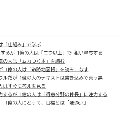
人は「仕組み」で学ぶ
索するが 1億の人は「二つ以上」で 狙い撃ちする
1億の人は「ムカつく本」を読む
が 1億の人は「道路地図帳」を読みこなす
フルだが 1億の人のテキストは書き込みで真っ黒
の人はすぐに答えを見る
注力するが 1億の人は「得意分野の伸長」に注力する
」 1億の人にとって、目標とは「通過点」