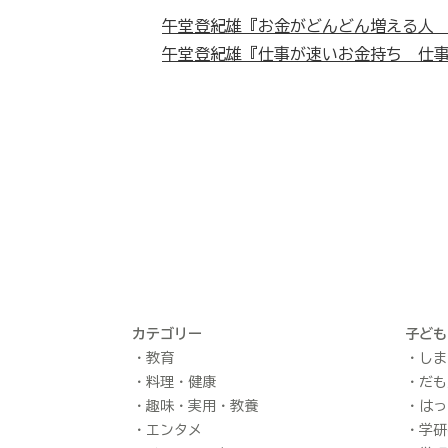
午堂登紀雄『お金がどんどん増える人
午堂登紀雄『仕事が速いお金持ち 仕
カテゴリー
子ども
教育
しま
料理・健康
だも
趣味・実用・教養
はっ
エンタメ
学研