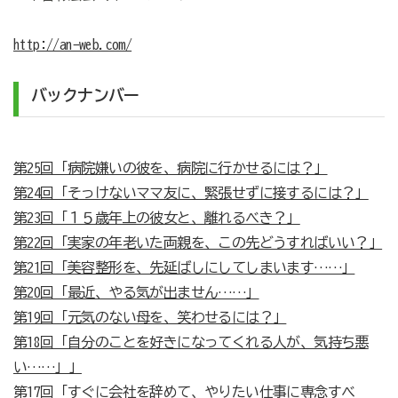
http://an-web.com/
バックナンバー
第25回「病院嫌いの彼を、病院に行かせるには？」
第24回「そっけないママ友に、緊張せずに接するには？」
第23回「１５歳年上の彼女と、離れるべき？」
第22回「実家の年老いた両親を、この先どうすればいい？」
第21回「美容整形を、先延ばしにしてしまいます……」
第20回「最近、やる気が出ません……」
第19回「元気のない母を、笑わせるには？」
第18回「自分のことを好きになってくれる人が、気持ち悪
い……」」
第17回「すぐに会社を辞めて、やりたい仕事に専念すべ