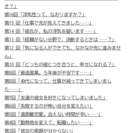
き？」
第16回「浮気性って、なおりますか？」
第15 回「仕事で先が見えてきました……」
第14 回「彼氏が、私の浮気を疑います……」
第13 回「経験がない分野で、決断するときは……？」
第12 回「気になる人ができても、なかなか先に進みませ
ん」
第10 回「どっちの彼とつき合うと、幸せになれる？」
第9回「衰退産業。５年後が不安です……」
第8回「40代になって、仕事が減ってきてしまいまし
た……」
第7回「友達の彼女を好きになってしまいました」
第6回「失敗するのが怖い自分を変えたい」
第5回「遠距離恋愛。会えない時間が辛い……」
第4回「勤務地を変えて、転職したい……」
第3回「彼女の素顔が分からない」