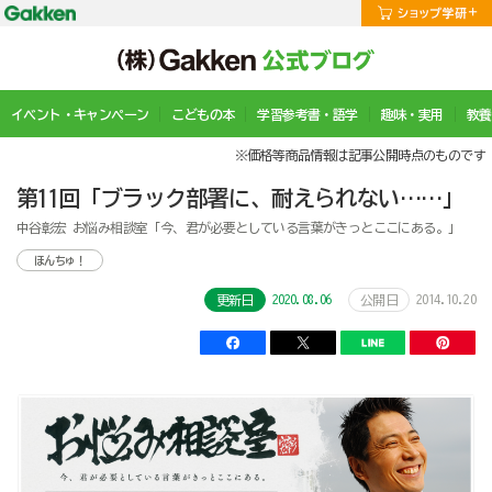
イベント・キャンペーン
こどもの本
学習参考書・語学
趣味・実用
教養
※価格等商品情報は記事公開時点のものです
第11回「ブラック部署に、耐えられない……」
中谷彰宏 お悩み相談室「今、君が必要としている言葉がきっとここにある。」
ほんちゅ！
2020.08.06
2014.10.20
更新日
公開日