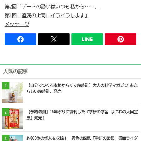
第2回「デートの誘いはいつも私から……」
第1回「直属の上司にイライラします」
メッセージ
人気の記事
【自分でつくる本格からくり鳩時計】大人の科学マガジン あた
1
らしい鳩時計、発売
【予約殺到】16年ぶりに復刊した『学研の学習 はにわの大国宝
2
展』発売！
約600体の怪人を収録！ 異色の図鑑『学研の図鑑 仮面ライダ
3