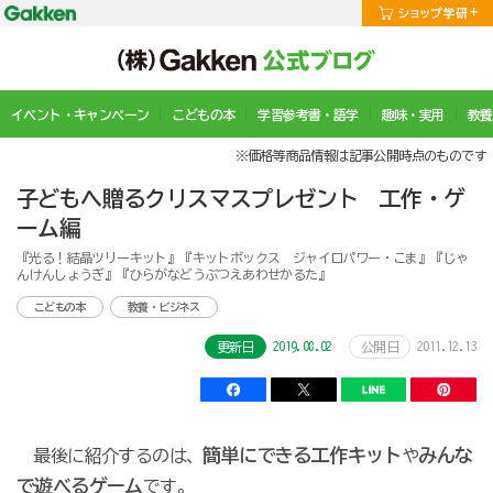
イベント・キャンペーン
こどもの本
学習参考書・語学
趣味・実用
教養
※価格等商品情報は記事公開時点のものです
子どもへ贈るクリスマスプレゼント 工作・ゲ
ーム編
『光る！結晶ツリーキット』『キットボックス ジャイロパワー・こま』『じゃ
んけんしょうぎ』『ひらがなどうぶつえあわせかるた』
こどもの本
教養・ビジネス
2019.08.02
2011.12.13
更新日
公開日
簡単にできる工作キット
みんな
最後に紹介するのは、
や
で遊べるゲーム
です。