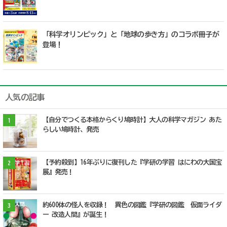
「科学オリンピック」と「地球の歩き方」のコラボ冊子が
登場！
人気の記事
【自分でつくる本格からくり鳩時計】大人の科学マガジン あた
1
らしい鳩時計、発売
【予約殺到】16年ぶりに復刊した『学研の学習 はにわの大国宝
2
展』発売！
約600体の怪人を収録！ 異色の図鑑『学研の図鑑 仮面ライダ
3
ー 改造人間』が誕生！