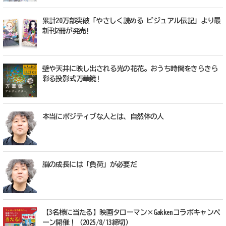
累計20万部突破「やさしく読める ビジュアル伝記」より最
新刊2冊が発売!
壁や天井に映し出される光の花花。おうち時間をきらきら
彩る投影式万華鏡!
本当にポジティブな人とは、自然体の人
脳の成長には「負荷」が必要だ
【3名様に当たる】映画タローマン×Gakkenコラボキャンペ
ーン開催！（2025/8/13締切）