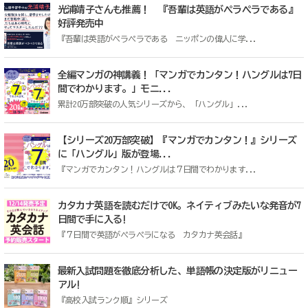
光浦靖子さんも推薦！ 『吾輩は英語がペラペラである』
好評発売中
『吾輩は英語がペラペラである ニッポンの偉人に学...
全編マンガの神講義！「マンガでカンタン！ハングルは7日
間でわかります。」モニ...
累計20万部突破の人気シリーズから、「ハングル」...
【シリーズ20万部突破】『マンガでカンタン！』シリーズ
に「ハングル」版が登場...
『マンガでカンタン！ハングルは７日間でわかります...
カタカナ英語を読むだけでOK。ネイティブみたいな発音が7
日間で手に入る!
『７日間で英語がペラペラになる カタカナ英会話』
最新入試問題を徹底分析した、単語帳の決定版がリニュー
アル!
『高校入試ランク順』シリーズ