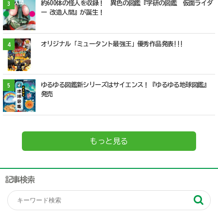
約600体の怪人を収録！ 異色の図鑑『学研の図鑑 仮面ライダ
3
ー 改造人間』が誕生！
オリジナル「ミュータント最強王」優秀作品発表!!!
4
ゆるゆる図鑑新シリーズはサイエンス！『ゆるゆる地球図鑑』
5
発売
もっと見る
記事検索