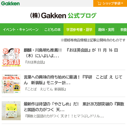
イベント・キャンペーン
こどもの本
学習参考書・語学
趣味・実用
教養
※価格等商品情報は記事公開時点のものです
麒麟・川島明も推薦!! 『おほ英会話』が 11 月 16 日
（木）にいよいよ...
『おほ英会話』
言葉への興味の持ち始めに最適！『学研 ことば え じて
ん 新装版』モニター計...
『ことば えじてん 新装版』
最新作は待望の「やさしめ」だ! 累計20万部突破の『算数
と国語の力がつく 天...
『算数と国語の力がつく 天才！！ヒマつぶしドリル...