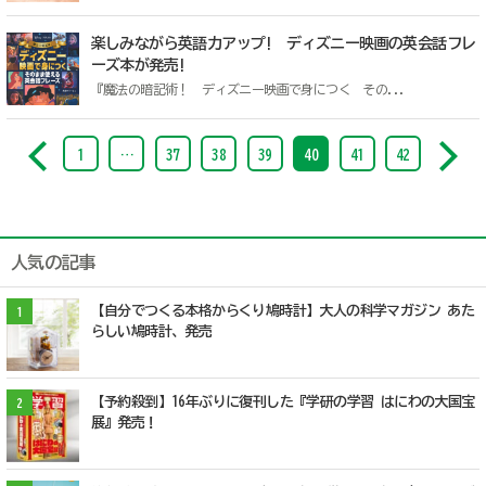
楽しみながら英語力アップ! ディズニー映画の英会話フレ
ーズ本が発売!
『魔法の暗記術！ ディズニー映画で身につく その...
1
…
37
38
39
40
41
42
人気の記事
【自分でつくる本格からくり鳩時計】大人の科学マガジン あた
1
らしい鳩時計、発売
【予約殺到】16年ぶりに復刊した『学研の学習 はにわの大国宝
2
展』発売！