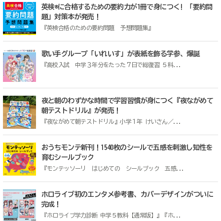
英検®に合格するための要約力が1冊で身につく! 「要約問
題」対策本が発売！
『英検合格のための要約問題 予想問題集』
歌い手グループ「いれいす」が表紙を飾る学参、爆誕
『高校入試 中学３年分をたった７日で総復習 ５科...
夜と朝のわずかな時間で学習習慣が身につく『夜ながめて
朝テストドリル』が発売！
『夜ながめて朝テストドリル』小学１年 けいさん／...
おうちモンテ新刊！1540枚のシールで五感を刺激し知性を
育むシールブック
『モンテッソーリ はじめての シールブック 五感...
ホロライブ初のエンタメ参考書、カバーデザインがついに
完成！
『ホロライブ学力診断 中学５教科【通常版】』『ホ...