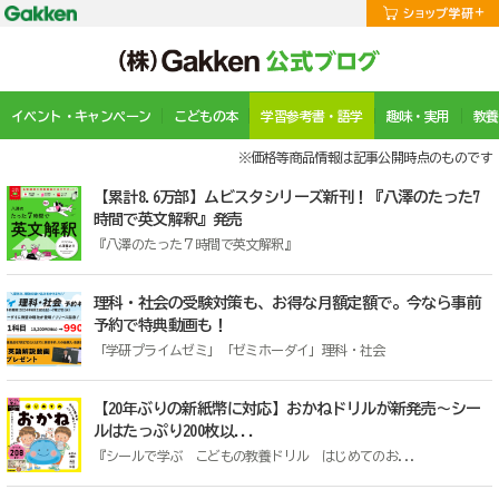
イベント・キャンペーン
こどもの本
学習参考書・語学
趣味・実用
教養
※価格等商品情報は記事公開時点のものです
【累計8.6万部】ムビスタシリーズ新刊！『八澤のたった7
時間で英文解釈』発売
『八澤のたった７時間で英文解釈』
理科・社会の受験対策も、お得な月額定額で。今なら事前
予約で特典動画も！
「学研プライムゼミ」「ゼミホーダイ」理科・社会
【20年ぶりの新紙幣に対応】おかねドリルが新発売～シー
ルはたっぷり200枚以...
『シールで学ぶ こどもの教養ドリル はじめてのお...