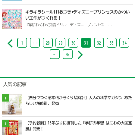
キラキラシール111枚つき♥ディズニープリンセスのかわい
い工作がつくれる！
『学研わくわく知育ドリル ディズニープリンセス ...
1
…
28
29
30
31
32
33
34
…
42
人気の記事
【自分でつくる本格からくり鳩時計】大人の科学マガジン あた
1
らしい鳩時計、発売
【予約殺到】16年ぶりに復刊した『学研の学習 はにわの大国宝
2
展』発売！