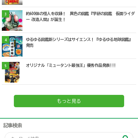
約600体の怪人を収録！ 異色の図鑑『学研の図鑑 仮面ライダ
3
ー 改造人間』が誕生！
ゆるゆる図鑑新シリーズはサイエンス！『ゆるゆる地球図鑑』
4
発売
オリジナル「ミュータント最強王」優秀作品発表!!!
5
もっと見る
記事検索