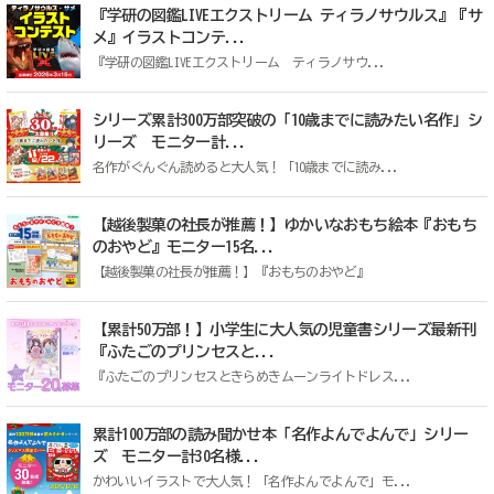
『学研の図鑑LIVEエクストリーム ティラノサウルス』『サ
メ』イラストコンテ...
『学研の図鑑LIVEエクストリーム ティラノサウ...
シリーズ累計300万部突破の「10歳までに読みたい名作」シ
リーズ モニター計...
名作がぐんぐん読めると大人気！「10歳までに読み...
【越後製菓の社長が推薦！】ゆかいなおもち絵本『おもち
のおやど』モニター15名...
【越後製菓の社長が推薦！】『おもちのおやど』
【累計50万部！】小学生に大人気の児童書シリーズ最新刊
『ふたごのプリンセスと...
『ふたごのプリンセスときらめきムーンライトドレス...
累計100万部の読み聞かせ本「名作よんでよんで」シリー
ズ モニター計30名様...
かわいいイラストで大人気！「名作よんでよんで」モ...