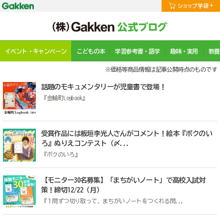
イベント・キャンペーン
こどもの本
学習参考書・語学
趣味・実用
教養
※価格等商品情報は記事公開時点のものです
話題のモキュメンタリーが児童書で登場！
『金輪町Logbook』
受賞作品には板垣李光人さんがコメント！絵本『ボクのい
ろ』ぬりえコンテスト（〆...
『ボクのいろ』
【モニター30名募集】「まちがいノート」で高校入試対
策！締切12/22（月）
『１問ずつ切り取って、まちがいノートをつくれる問...