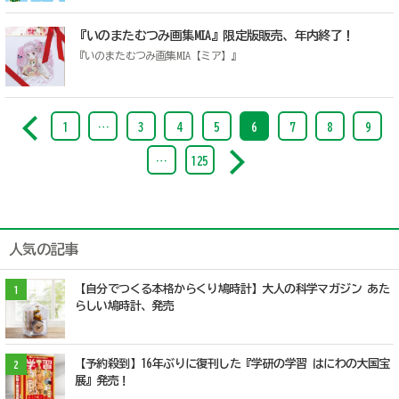
『いのまたむつみ画集MIA』限定版販売、年内終了！
『いのまたむつみ画集MIA【ミア】』
1
…
3
4
5
6
7
8
9
…
125
人気の記事
【自分でつくる本格からくり鳩時計】大人の科学マガジン あた
1
らしい鳩時計、発売
【予約殺到】16年ぶりに復刊した『学研の学習 はにわの大国宝
2
展』発売！