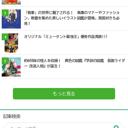
「執事」の世界に魅了される！ 執事のマナーやファッショ
3
ン、教養を集めた美しいイラスト図鑑が登場。英国好きも必
見！
オリジナル「ミュータント最強王」優秀作品発表!!!
4
約600体の怪人を収録！ 異色の図鑑『学研の図鑑 仮面ライダ
5
ー 改造人間』が誕生！
もっと見る
記事検索