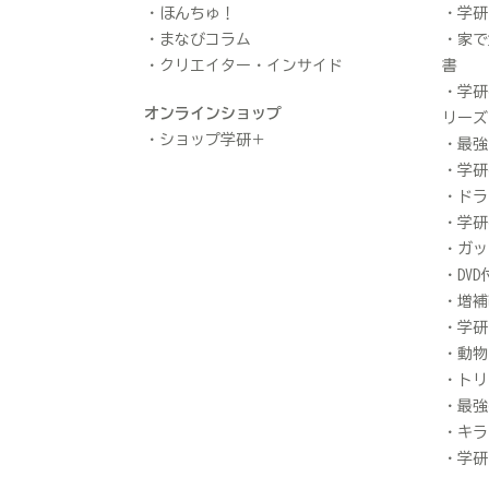
ほんちゅ！
学研
まなびコラム
家で
クリエイター・インサイド
書
学研
オンラインショップ
リーズ
ショップ学研＋
最強
学研
ドラ
学研
ガッ
DV
増補
学研
動物
トリ
最強
キラ
学研