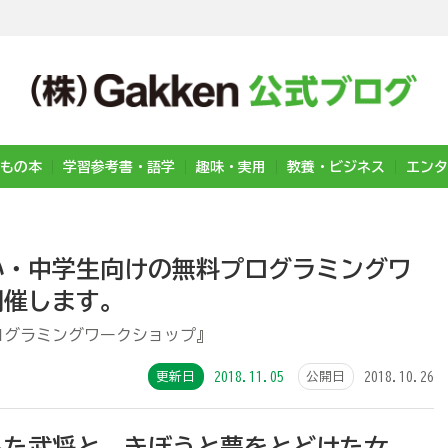
もの本
学習参考書・語学
趣味・実用
教養・ビジネス
エンタ
小・中学生向けの無料プログラミングワ
開催します。
ログラミングワークショップ』
更新日
2018.11.05
公開日
2018.10.26
した武将と、きぼうと夢をとどけた女