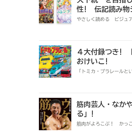
性! 伝記読み物
やさしく読める ビジュ
４大付録つき!
おけいこ!
「トミカ・プラレールと
筋肉芸人・なか
る」!
筋肉がよろこぶ！ かっ