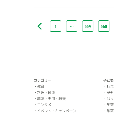
1
…
559
560
カテゴリー
子ども
教育
しま
料理・健康
だも
趣味・実用・教養
はっ
エンタメ
学研
イベント・キャンペーン
学研