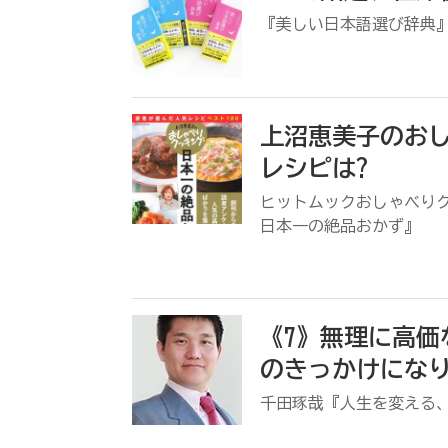
『美しい日本語選び辞典
上沼恵美子のおし
レシピは?
ヒットムックおしゃべり
日本一の絶品おかず』
《7》無理に高価
のきっかけにな
千田琢哉『人生を変える