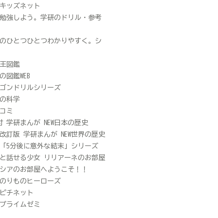
キッズネット
勉強しよう。学研のドリル・参考
のひとつひとつわかりやすく。シ
王図鑑
の図鑑WEB
ゴンドリルシリーズ
の科学
コミ
D付 学研まんが NEW日本の歴史
改訂版 学研まんが NEW世界の歴史
「5分後に意外な結末」シリーズ
と話せる少女 リリアーネのお部屋
シアのお部屋へようこそ！！
のりものヒーローズ
ピチネット
プライムゼミ