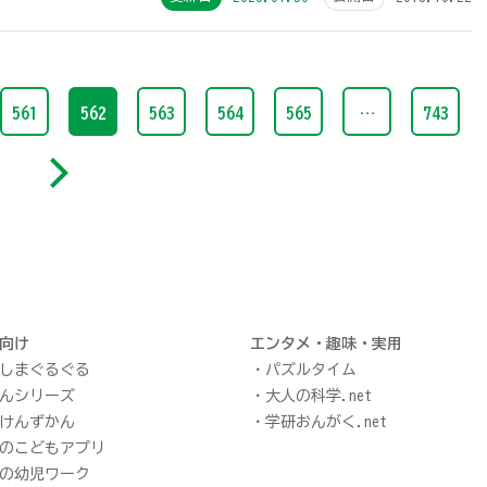
561
562
563
564
565
…
743
向け
エンタメ・趣味・実用
しまぐるぐる
パズルタイム
んシリーズ
大人の科学.net
けんずかん
学研おんがく.net
のこどもアプリ
の幼児ワーク