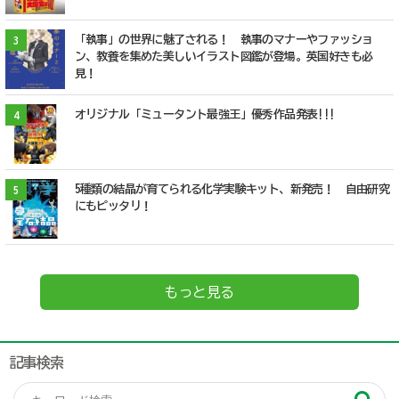
「執事」の世界に魅了される！ 執事のマナーやファッショ
3
ン、教養を集めた美しいイラスト図鑑が登場。英国好きも必
見！
オリジナル「ミュータント最強王」優秀作品発表!!!
4
5種類の結晶が育てられる化学実験キット、新発売！ 自由研究
5
にもピッタリ！
もっと見る
記事検索