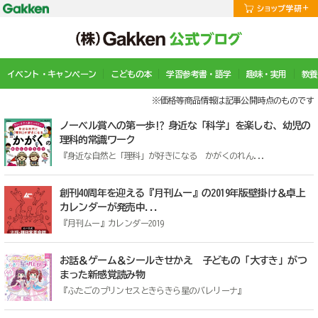
イベント・キャンペーン
こどもの本
学習参考書・語学
趣味・実用
教養
※価格等商品情報は記事公開時点のものです
ノーベル賞への第一歩!? 身近な「科学」を楽しむ、幼児の
理科的常識ワーク
『身近な自然と「理科」が好きになる かがくのれん...
創刊40周年を迎える『月刊ムー』の2019年版壁掛け＆卓上
カレンダーが発売中...
『月刊ムー』カレンダー2019
お話＆ゲーム＆シールきせかえ 子どもの「大すき」がつ
まった新感覚読み物
『ふたごのプリンセスときらきら星のバレリーナ』