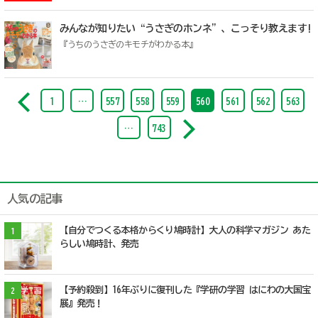
みんなが知りたい“うさぎのホンネ”、こっそり教えます!
『うちのうさぎのキモチがわかる本』
1
…
557
558
559
560
561
562
563
…
743
人気の記事
【自分でつくる本格からくり鳩時計】大人の科学マガジン あた
1
らしい鳩時計、発売
【予約殺到】16年ぶりに復刊した『学研の学習 はにわの大国宝
2
展』発売！