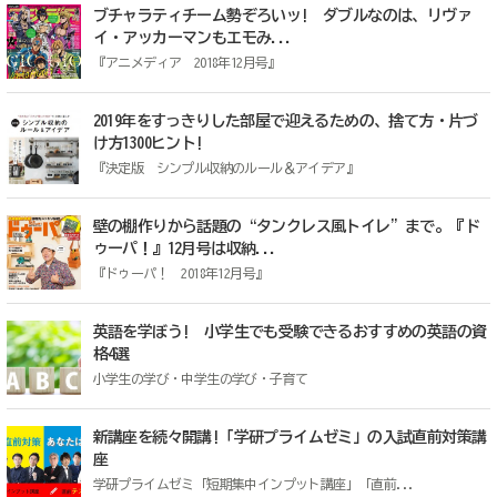
ブチャラティチーム勢ぞろいッ! ダブルなのは、リヴァ
イ・アッカーマンもエモみ...
『アニメディア 2018年12月号』
2019年をすっきりした部屋で迎えるための、捨て方・片づ
け方1300ヒント!
『決定版 シンプル収納のルール＆アイデア』
壁の棚作りから話題の“タンクレス風トイレ”まで。『ド
ゥーパ！』12月号は収納...
『ドゥーパ！ 2018年12月号』
英語を学ぼう! 小学生でも受験できるおすすめの英語の資
格4選
小学生の学び・中学生の学び・子育て
新講座を続々開講!「学研プライムゼミ」の入試直前対策講
座
学研プライムゼミ「短期集中インプット講座」「直前...