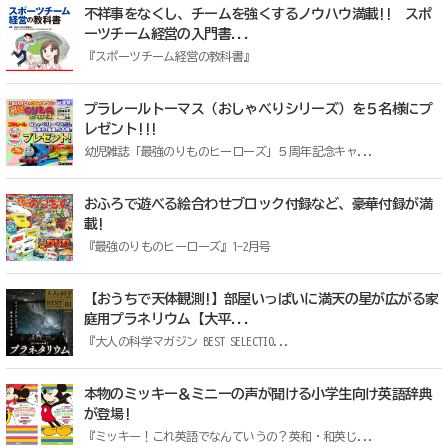
不祥事をなくし、チームを強くするノウハウ満載!! スポ
ーツチーム経営の入門書...
『スポーツチーム経営の教科書』
プラレールトーマス（おしゃべりシリーズ）を５名様にプ
レゼント!!!
幼児雑誌「最強のりものヒーローズ」５周年記念キャ...
おふろで遊べる絵合わせブロック付録など、豪華付録が満
載!
『最強のりものヒーローズ』1-2月号
【おうちで天体観測!】部屋いっぱいに満天の星が広がる家
庭用プラネリウム【大平...
『大人の科学マガジン BEST SELECTIO...
本物のミッキー＆ミニーの声が聞ける小学生向け英語辞典
が登場!
『ミッキー！これ英語でなんていうの？英和・和英じ...