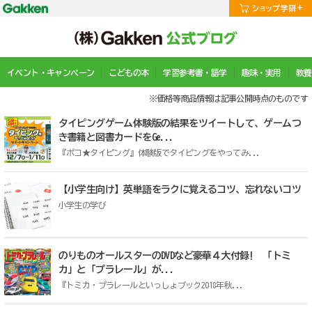
イベント・キャンペーン
こどもの本
学習参考書・語学
趣味・実用
教養
※価格等商品情報は記事公開時点のものです
タイピングゲーム体験版の結果をツイートして、ゲームつ
き書籍と図書カードをGe...
『ポコ★タイピング』体験版でタイピングをやってみ...
【小学生向け】英単語をラクに覚えるコツ、忘れないコツ
小学生の学び
のりものオールスターのDVDなど豪華４大付録! 「トミ
カ」と「プラレール」が...
『トミカ・プラレールといっしょブック2018年秋...