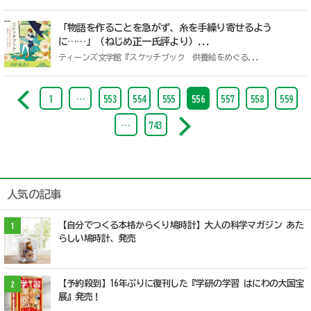
「物語を作ることを急がず、糸を手繰り寄せるよう
に……」（ねじめ正一氏評より）...
ティーンズ文学館『スケッチブック 供養絵をめぐる...
1
…
553
554
555
556
557
558
559
…
743
人気の記事
【自分でつくる本格からくり鳩時計】大人の科学マガジン あた
1
らしい鳩時計、発売
【予約殺到】16年ぶりに復刊した『学研の学習 はにわの大国宝
2
展』発売！