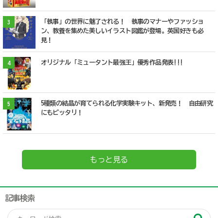
「執事」の世界に魅了される！ 執事のマナーやファッショ
3
ン、教養を集めた美しいイラスト図鑑が登場。英国好きも必
見！
オリジナル「ミュータント最強王」優秀作品発表!!!
4
5種類の結晶が育てられる化学実験キット、新発売！ 自由研究
5
にもピッタリ！
もっと見る
記事検索