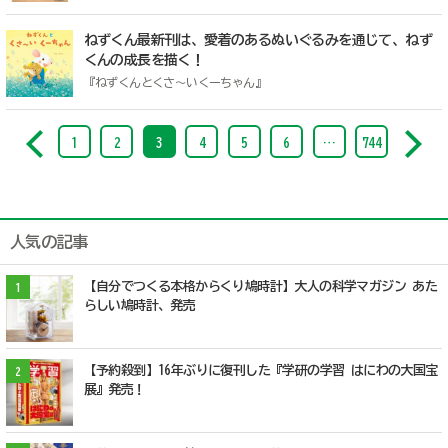
ねずくん最新刊は、愛着のあるぬいぐるみを通じて、ねず
くんの成長を描く！
『ねずくんとくさ〜いくーちゃん』
1
2
3
4
5
6
…
744
人気の記事
【自分でつくる本格からくり鳩時計】大人の科学マガジン あた
1
らしい鳩時計、発売
【予約殺到】16年ぶりに復刊した『学研の学習 はにわの大国宝
2
展』発売！