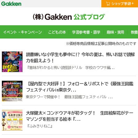
イベント・キャンペーン
こどもの本
学習参考書・語学
趣味・実用
教養
※価格等商品情報は記事公開時点のものです
読書嫌いな小学生も夢中に!? 今年の夏は、怖いお話で読解
力を鍛えよう！
『意味がわかると怖い読怪談ドリル 学校のウワサ編...
【屋内型で大好評！】フォロー＆リポストで《最強王図鑑
フェスティバルin東京タ...
東京タワーで開催中！ 最強王図鑑フェスティバル ...
大塚健太×コンドウアキが初タッグ！ 生田絵梨花がテー
マソングを担当する絵本『...
『ふみきりねこ』