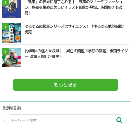
「執事」の世界に魅了される！ 執事のマナーやファッショ
3
ン、教養を集めた美しいイラスト図鑑が登場。英国好きも必
見！
ゆるゆる図鑑新シリーズはサイエンス！『ゆるゆる地球図鑑』
4
発売
約600体の怪人を収録！ 異色の図鑑『学研の図鑑 仮面ライダ
5
ー 改造人間』が誕生！
もっと見る
記事検索