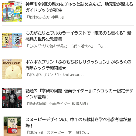
神戸市全9区の魅力をぎゅっと詰め込んだ、地元愛が深まる
ガイドブックが誕生
『地球の歩き方 神戸市』
ものがたりとフルカラーイラストで“眠るのも忘れる”新
感覚の世界史教養書
『ものがたりで読む世界史 古代～近代へ』 『も...
ポムポムプリン「ふわもちおしりクッション」がふろくの
周年ムック予約開始★
『ポムポムプリン 30th Anniversar...
話題の『学研の図鑑 仮面ライダー』にショッカー限定デザ
インが登場！
『学研の図鑑 仮面ライダー 改造人間』
スヌーピーデザインの、中１の５教科を学べる参考書が登
場！
『STUDY with スヌーピー 中1 5科の...