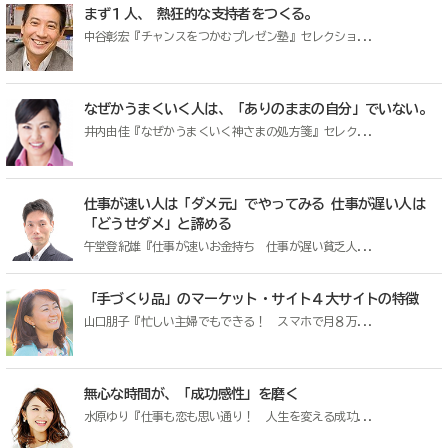
まず１人、 熱狂的な支持者をつくる。
中谷彰宏『チャンスをつかむプレゼン塾』セレクショ...
なぜかうまくいく人は、「ありのままの自分」でいない。
井内由佳『なぜかうまくいく神さまの処方箋』セレク...
仕事が速い人は「ダメ元」でやってみる 仕事が遅い人は
「どうせダメ」と諦める
午堂登紀雄『仕事が速いお金持ち 仕事が遅い貧乏人...
「手づくり品」のマーケット・サイト４大サイトの特徴
山口朋子『忙しい主婦でもできる！ スマホで月８万...
無心な時間が、「成功感性」を磨く
水原ゆり『仕事も恋も思い通り！ 人生を変える成功...