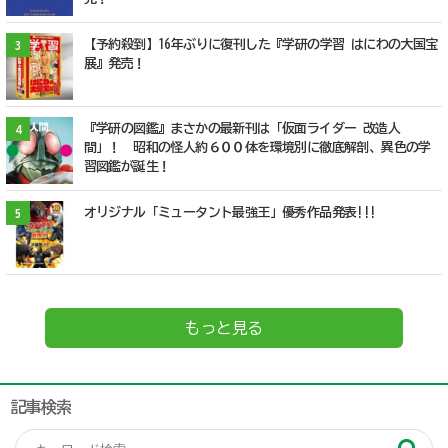
【予約殺到】16年ぶりに復刊した『学研の学習 はにわの大国宝
3
展』発売！
『学研の図鑑』まさかの最新刊は「仮面ライダー 改造人
4
間」！ 昭和の怪人約６００体を環境別に徹底解剖、異色の学
習図鑑が誕生！
オリジナル「ミュータント最強王」優秀作品発表!!!
5
もっと見る
記事検索