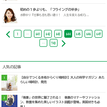
初めの１歩よりも、「フライングの半歩」
水原ゆり『仕事も恋も思い通り！ 人生を変える成功...
1
…
641
642
643
644
645
646
647
…
743
人気の記事
【自分でつくる本格からくり鳩時計】大人の科学マガジン あた
1
らしい鳩時計、発売
「執事」の世界に魅了される！ 執事のマナーやファッショ
2
ン、教養を集めた美しいイラスト図鑑が登場。英国好きも必
見！