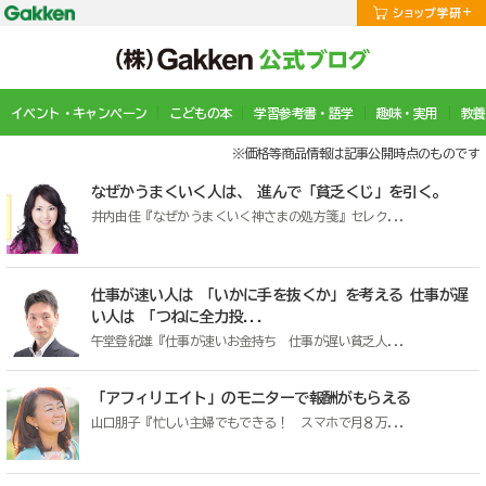
イベント・キャンペーン
こどもの本
学習参考書・語学
趣味・実用
教養
※価格等商品情報は記事公開時点のものです
なぜかうまくいく人は、 進んで「貧乏くじ」を引く。
井内由佳『なぜかうまくいく神さまの処方箋』セレク...
仕事が速い人は 「いかに手を抜くか」を考える 仕事が遅
い人は 「つねに全力投...
午堂登紀雄『仕事が速いお金持ち 仕事が遅い貧乏人...
「アフィリエイト」のモニターで報酬がもらえる
山口朋子『忙しい主婦でもできる！ スマホで月８万...