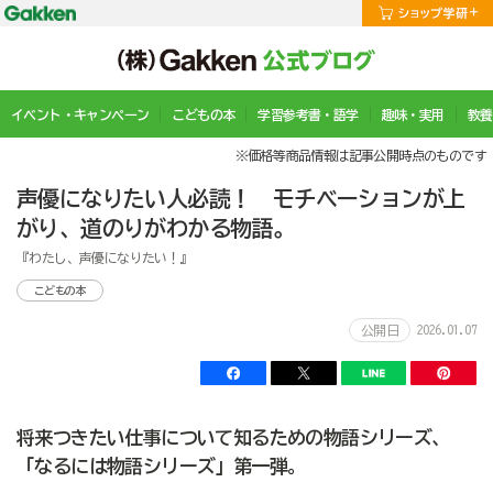
イベント・キャンペーン
こどもの本
学習参考書・語学
趣味・実用
教養
※価格等商品情報は記事公開時点のものです
声優になりたい人必読！ モチベーションが上
がり、道のりがわかる物語。
『わたし、声優になりたい！』
こどもの本
2026.01.07
公開日
将来つきたい仕事について知るための物語シリーズ、
「なるには物語シリーズ」第一弾。