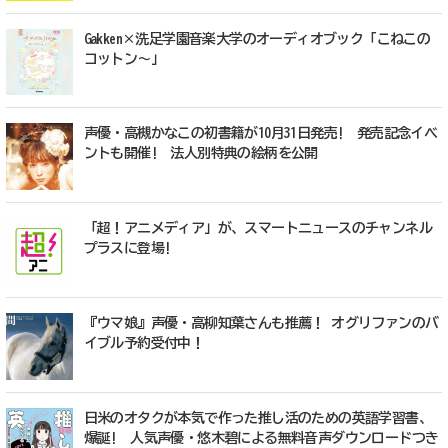
Gakken×洗足学園音楽大学のオーディオブック「こねこの
コットン～」
声優・高槻かなこの初書籍が10月31日発売! 発売記念イベ
ントも開催! 法人別特典の絵柄を公開
「超！アニメディア」が、スマートニュースのチャンネル
プラスに登場!
『ウマ娘』声優・高柳知葉さんも推薦！ オグリファンのバ
イブル予約受付中！
日米のオタクが本気で作った推し活のための英語学習書、
爆誕! 人気声優・悠木碧による無料音声ダウンロードつき