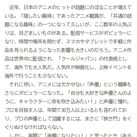
近年、日本のアニメのヒットが話題にのぼることが増えて
いる。「隠したい趣味」であったアニメ観賞が、「共通の話
題になる趣味」の一つになって久しいが、ここ数年の人気ぶ
りは、目ざましいものがある。配信サービスがポピュラーに
なり、時間や場所を問わず、スマホやタブレットで手軽に作
品を見られるようになった影響も大きいのだろう。アニメ作
品は世界中に配信され、「クールジャパン」の代表格とし
て、海外でも大人気だ。人気作が映画化し、上映イベントを
海外で行うことも少なくない。
それに伴い、アニメには欠かせない「声優」という職業も
さらにポピュラーになった。「自分も大好きな声優さんのよ
うに、キャラクターに命を吹き込みたい！」と声優に憧れ、
プロを目指す人は、年間で30万人以上いるとも言われてお
り、プロの声優として活躍するには、まさに「狭き門」をく
ぐりぬけなければならない。
しかし、実際に「声優になりたい！」と思ったとき（ある