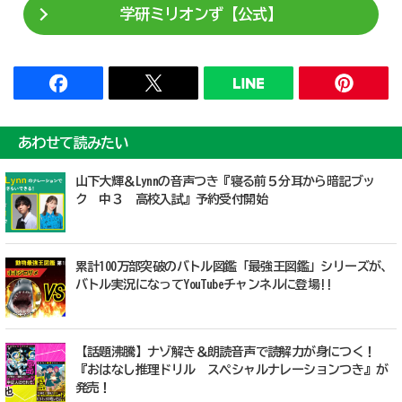
学研ミリオンず【公式】
あわせて読みたい
山下大輝＆Lynnの音声つき『寝る前５分耳から暗記ブッ
ク 中３ 高校入試』予約受付開始
累計100万部突破のバトル図鑑「最強王図鑑」シリーズが、
バトル実況になってYouTubeチャンネルに登場!!
【話題沸騰】ナゾ解き＆朗読音声で読解力が身につく！
『おはなし推理ドリル スペシャルナレーションつき』が
発売！