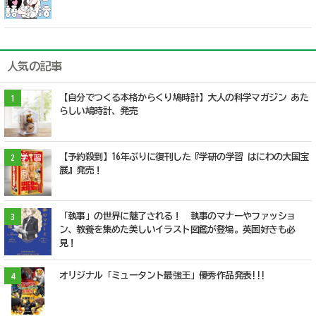
人気の記事
【自分でつくる本格からくり鳩時計】大人の科学マガジン あた
1
らしい鳩時計、発売
【予約殺到】16年ぶりに復刊した『学研の学習 はにわの大国宝
2
展』発売！
「執事」の世界に魅了される！ 執事のマナーやファッショ
3
ン、教養を集めた美しいイラスト図鑑が登場。英国好きも必
見！
オリジナル「ミュータント最強王」優秀作品発表!!!
4