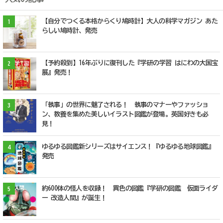
【自分でつくる本格からくり鳩時計】大人の科学マガジン あた
1
らしい鳩時計、発売
【予約殺到】16年ぶりに復刊した『学研の学習 はにわの大国宝
2
展』発売！
「執事」の世界に魅了される！ 執事のマナーやファッショ
3
ン、教養を集めた美しいイラスト図鑑が登場。英国好きも必
見！
ゆるゆる図鑑新シリーズはサイエンス！『ゆるゆる地球図鑑』
4
発売
約600体の怪人を収録！ 異色の図鑑『学研の図鑑 仮面ライダ
5
ー 改造人間』が誕生！