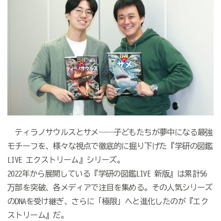
ティラノサウルスとサメ――子どもたちが夢中になる最強
モチーフを、様々な視点で徹底的に掘り下げた『学研の図鑑
LIVE
エクストリーム』シリーズ。
2022年から展開している『学研の図鑑
LIVE
新版』は累計
56
万部を突破、各メディアで注目を集める。その人気シリーズ
の
DNA
を受け継ぎ、さらに「極限」へと進化したのが『エク
ストリーム』だ。