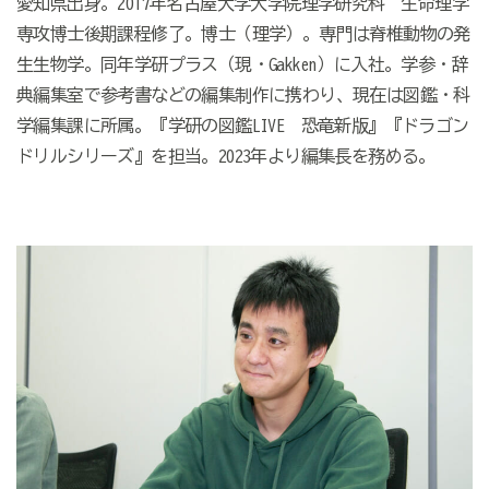
愛知県出身。
2017
年名古屋大学大学院理学研究科
生命理学
専攻博士後期課程修了。博士（理学）。専門は脊椎動物の発
生生物学。同年学研プラス（現・
Gakken
）に入社。学参・辞
典編集室で参考書などの編集制作に携わり、現在は図鑑・科
学編集課に所属。『学研の図鑑
LIVE
恐竜新版』『ドラゴン
ドリルシリーズ』を担当。
2023
年より編集長を務める。