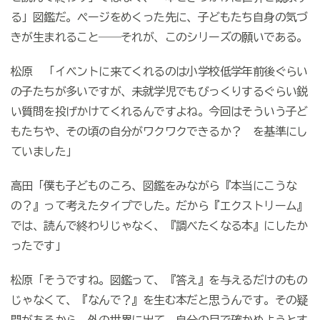
る」図鑑だ。ページをめくった先に、子どもたち自身の気づ
きが生まれること
――
それが、このシリーズの願いである。
松原 「イベントに来てくれるのは小学校低学年前後ぐらい
の子たちが多いですが、未就学児でもびっくりするぐらい鋭
い質問を投げかけてくれるんですよね。今回はそういう子ど
もたちや、その頃の自分がワクワクできるか？ を基準にし
ていました」
高田「僕も子どものころ、図鑑をみながら『本当にこうな
の？』って考えたタイプでした。だから『エクストリーム』
では、読んで終わりじゃなく、『調べたくなる本』にしたか
ったです」
松原「そうですね。図鑑って、『答え』を与えるだけのもの
じゃなくて、『なんで？』を生む本だと思うんです。その疑
問があるから、外の世界に出て、自分の目で確かめようとす