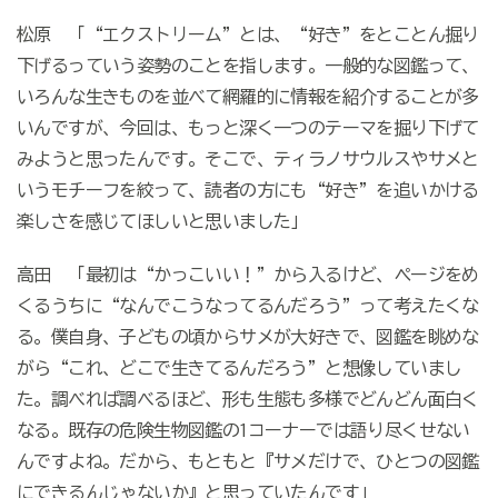
松原 「“エクストリーム”とは、“好き”をとことん掘り
下げるっていう姿勢のことを指します。一般的な図鑑って、
いろんな生きものを並べて網羅的に情報を紹介することが多
いんですが、今回は、もっと深く一つのテーマを掘り下げて
みようと思ったんです。そこで、ティラノサウルスやサメと
いうモチーフを絞って、読者の方にも“好き”を追いかける
楽しさを感じてほしいと思いました」
高田 「最初は“かっこいい！”から入るけど、ページをめ
くるうちに“なんでこうなってるんだろう”って考えたくな
る。僕自身、子どもの頃からサメが大好きで、図鑑を眺めな
がら“これ、どこで生きてるんだろう”と想像していまし
た。調べれば調べるほど、形も生態も多様でどんどん面白く
なる。既存の危険生物図鑑の
1
コーナーでは語り尽くせない
んですよね。だから、もともと『サメだけで、ひとつの図鑑
にできるんじゃないか』と思っていたんです」