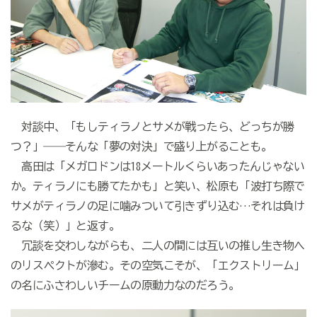
対談中、「もしティラノとサメが戦ったら、どっちが勝
つ？」――そんな「夢の対決」で盛り上がることも。
高田は「メガロドンは
18
メートルくらいあったんじゃない
か。ティラノにも勝てたかも」と笑い、松原も「波打ち際で
サメがティラノの足に噛みついて引きずり込む
…
それは負け
るな（笑）」と返す。
冗談を交わしながらも、二人の間には互いの推し生き物へ
のリスペクトが滲む。その空気こそが、「エクストリーム」
の名にふさわしいチームの原動力なのだろう。