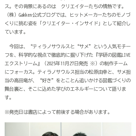
ス。その背景にあるのは クリエイターたちの情熱です。
（株）
Gakken
公式ブログでは、ヒットメーカーたちのモノづ
くりに挑む姿を「クリエイター・インサイド」として紹介し
ています。
今回は、“ティラノサウルスと“サメ”という人気モチー
フを、科学的な視点で徹底的に掘り下げた『学研の図鑑
LIVE
エクストリーム』（
2025
年
11
月
27
日発売
※
）の制作チーム
にフォーカス。ティラノサウルス担当の松原由幸と、サメ担
当の高田竜が、
“
好き
”
をとことん追いかける図鑑づくりの
舞台裏と、そこに込めた学びのエネルギーについて語りま
す。
※発売日は書店によって前後する場合があります。