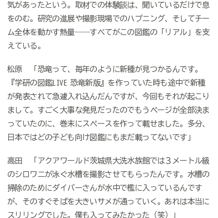
気があったという。取材での体験談は、聞いているだけで息
をのむ。研究の進展や撮影現場でのハプニング、そしてチー
ム全体を動かす熱量――すべてがこの図鑑の「リアル」を支
えている。
松原 「恐竜って、毎年のように新種が見つかるんです。
『学研の図鑑
LIVE
恐竜新版』を作っていた時も途中で新種
が発表されて急遽入れ込んだんですが、今回もそれが起こり
まして。すごく大事な発見だったのでもうページが全部決ま
っていたのに、巻末にスペースを作って載せました。多分、
日本ではどの子ども向け図鑑にもまだ載ってないです」
高田 「アクアワールド茨城県大洗水族館では３メートル級
のシロワニが泳ぐ水槽を撮影させてもらったんです。水槽の
掃除のためにダイバーさんが水中で檻に入っているんです
が、そのすぐそばを大きいサメが通っていく。あれは本当に
スリリングでした。僕も入ってみたかった（笑）」