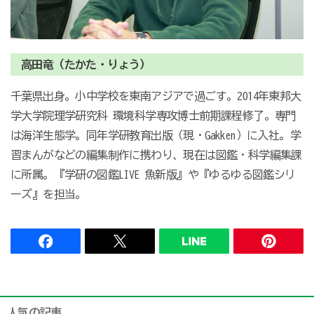
高田竜（たかた・りょう）
千葉県出身。小中学校を東南アジアで過ごす。
2014
年東邦大
学大学院理学研究科 環境科学専攻博士前期課程修了。専門
は海洋生態学。同年学研教育出版（現・
Gakken
）に入社。学
習まんがなどの編集制作に携わり、現在は図鑑・科学編集課
に所属。『学研の図鑑
LIVE
魚新版』や『ゆるゆる図鑑シリ
ーズ』を担当。
人気の記事