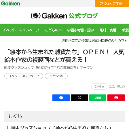
イベント・キャンペーン
こどもの本
学習参考書・語学
趣味・実用
教養
※価格等商品情報は記事公開時点のものです
「絵本から生まれた雑貨たち」ＯＰＥＮ！ 人気
絵本作家の複製画などが買える！
絵本グッズショップ『絵本から生まれた雑貨たち』オープン
イベント・キャンペーン
こどもの本
2025.04.25
公開日
もくじ
1 絵本グッズショップ『絵本から生まれた雑貨たち』