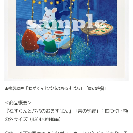
▲複製原画『ねずくんとパパのおるすばん』「青の晩餐」
＜商品概要＞
『ねずくんとパパのおるすばん』「青の晩餐」：四つ切・額
の外サイズ（H364×W440mm）