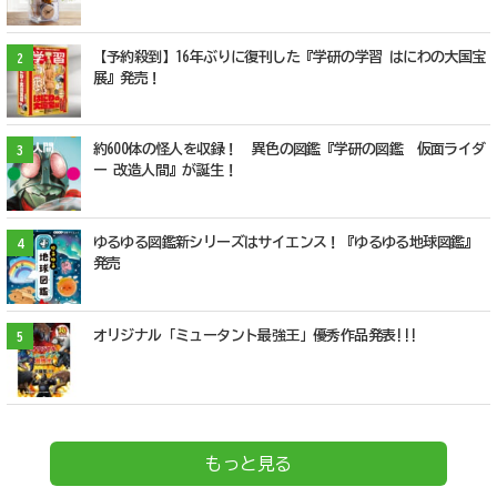
【予約殺到】16年ぶりに復刊した『学研の学習 はにわの大国宝
2
展』発売！
約600体の怪人を収録！ 異色の図鑑『学研の図鑑 仮面ライダ
3
ー 改造人間』が誕生！
ゆるゆる図鑑新シリーズはサイエンス！『ゆるゆる地球図鑑』
4
発売
オリジナル「ミュータント最強王」優秀作品発表!!!
5
もっと見る