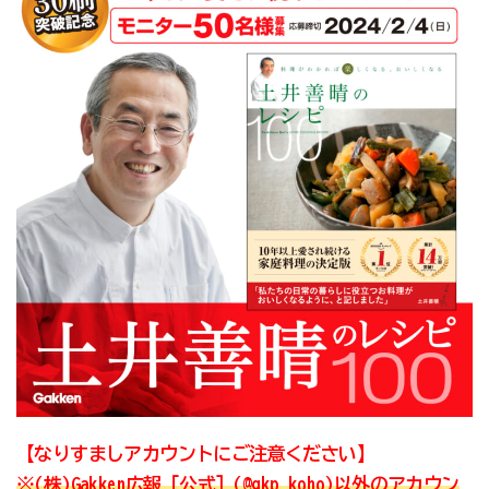
【なりすましアカウントにご注意ください】
※(株)Gakken広報［公式］(@gkp_koho)以外のアカウン