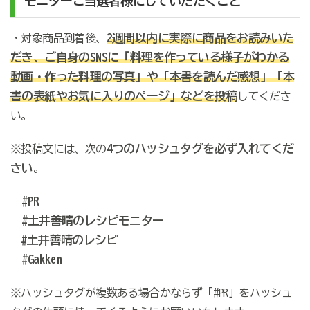
モニターご当選者様にしていただくこと
2週間以内に
実際に商品をお読みいた
・対象商品到着後、
だき、ご自身のSNSに「料理を作っている様子がわかる
動画・作った料理の写真」や「本書を読んだ感想」「本
書の表紙やお気に入りのページ」
などを投稿
してくださ
い。
4つのハッシュタグを必ず入れてくだ
※投稿文には、次の
さい
。
#PR
#土井善晴のレシピモニター
#土井善晴のレシピ
#Gakken
※ハッシュタグが複数ある場合かならず「#PR」をハッシュ