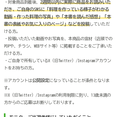
2週間以内に
実際に商品をお読みいた
・対象商品到着後、
だき、ご自身のSNSに「料理を作っている様子がわかる
動画・作った料理の写真」や「本書を読んだ感想」「本
書の表紙やお気に入りのページ」
などを投稿
していただ
ける方。
・投稿いただいた動画やお写真を、本商品の宣材（店頭での
POPや、チラシ、WEBサイト等）に掲載することをご了承いた
だける方。
・ご自身で所有しているX（旧Twitter）/Instagramアカウン
トをお持ちの方。
公開設定
※アカウントは
になっていることが条件となりま
す。
※X（旧Twitter）/Instagramの利用制限に則り、13歳未満の
方からのご応募はお断りしております。