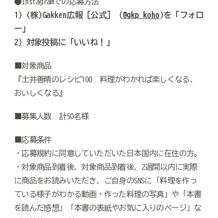
●Instagramでの応募方法
1）(株)Gakken広報［公式］（
@gkp_koho
)を「フォロ
ー」
2）対象投稿に「いいね！」
■対象商品
『土井善晴のレシピ100 料理がわかれば楽しくなる、
おいしくなる』
■募集人数 計50名様
■応募条件
・応募規約に同意していただいた日本国内に在住の方。
・対象商品到着後、対象商品到着後、2週間以内に実際
に商品をお読みいただき、ご自身のSNSに
「料理を作っ
ている様子がわかる動画・作った料理の写真」や「本書
を読んだ感想」「本書の表紙やお気に入りのページ」
な